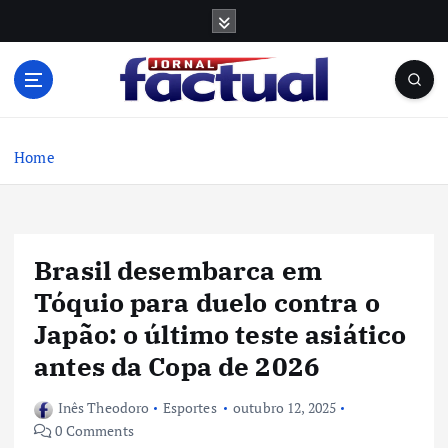
S
k
i
p
t
o
c
Home
o
n
t
e
Brasil desembarca em
n
t
Tóquio para duelo contra o
Japão: o último teste asiático
antes da Copa de 2026
Inês Theodoro
Esportes
outubro 12, 2025
0 Comments