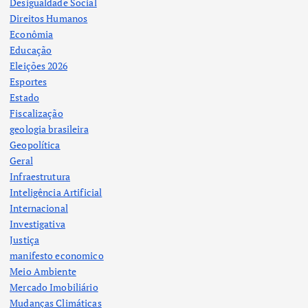
Desigualdade Social
Direitos Humanos
Econômia
Educação
Eleições 2026
Esportes
Estado
Fiscalização
geologia brasileira
Geopolítica
Geral
Infraestrutura
Inteligência Artificial
Internacional
Investigativa
Justiça
manifesto economico
Meio Ambiente
Mercado Imobiliário
Mudanças Climáticas