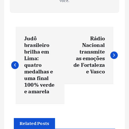
você.
N
Judô
Rádio
a
brasileiro
Nacional
brilha em
transmite
v
Lima:
as emoções
quatro
de Fortaleza
e
medalhas e
e Vasco
uma final
100% verde
g
e amarela
a
ç
Related Posts