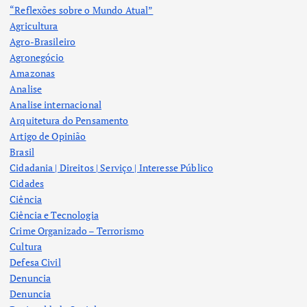
“Reflexões sobre o Mundo Atual”
Agricultura
Agro-Brasileiro
Agronegócio
Amazonas
Analise
Analise internacional
Arquitetura do Pensamento
Artigo de Opinião
Brasil
Cidadania | Direitos | Serviço | Interesse Público
Cidades
Ciência
Ciência e Tecnologia
Crime Organizado – Terrorismo
Cultura
Defesa Civil
Denuncia
Denuncia