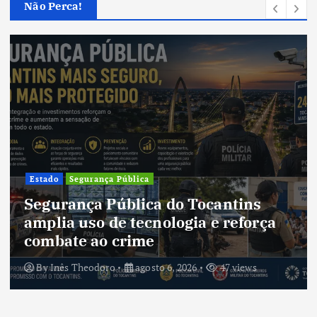
Não Perca!
Cultura
Cultura do Tocantins preserva
tradições e fortalece identidade de
um estado em constante
transformação
By
Inês Theodoro
agosto 5, 2026
45 views