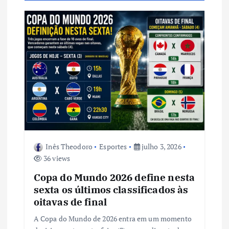
ã
o
d
e
P
o
Inês Theodoro
Esportes
julho 3, 2026
s
36 views
t
Copa do Mundo 2026 define nesta
sexta os últimos classificados às
oitavas de final
A Copa do Mundo de 2026 entra em um momento