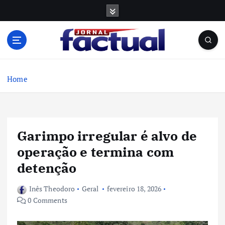
S
k
i
p
t
o
c
Home
o
n
t
e
Garimpo irregular é alvo de
n
t
operação e termina com
detenção
Inês Theodoro
Geral
fevereiro 18, 2026
0 Comments