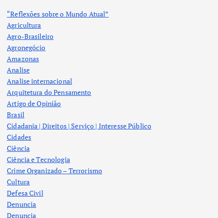
“Reflexões sobre o Mundo Atual”
Agricultura
Agro-Brasileiro
Agronegócio
Amazonas
Analise
Analise internacional
Arquitetura do Pensamento
Artigo de Opinião
Brasil
Cidadania | Direitos | Serviço | Interesse Público
Cidades
Ciência
Ciência e Tecnologia
Crime Organizado – Terrorismo
Cultura
Defesa Civil
Denuncia
Denuncia