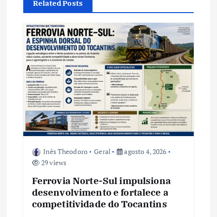
Related Posts
ã
o
d
e
P
o
Inês Theodoro
Geral
agosto 4, 2026
s
29 views
t
Ferrovia Norte-Sul impulsiona
desenvolvimento e fortalece a
competitividade do Tocantins