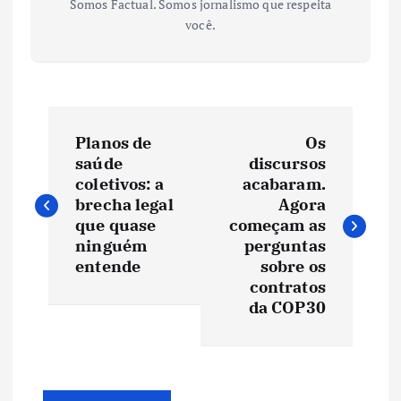
Somos Factual. Somos jornalismo que respeita
você.
N
Planos de
Os
a
saúde
discursos
coletivos: a
acabaram.
v
brecha legal
Agora
que quase
começam as
e
ninguém
perguntas
entende
sobre os
contratos
g
da COP30
a
ç