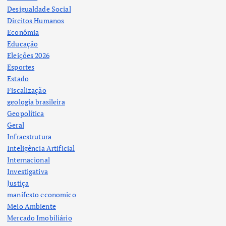
Desigualdade Social
Direitos Humanos
Econômia
Educação
Eleições 2026
Esportes
Estado
Fiscalização
geologia brasileira
Geopolítica
Geral
Infraestrutura
Inteligência Artificial
Internacional
Investigativa
Justiça
manifesto economico
Meio Ambiente
Mercado Imobiliário