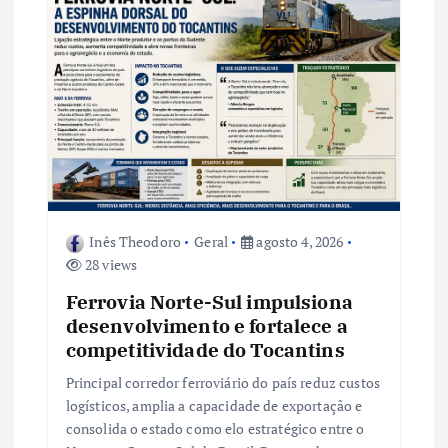
o
d
e
P
o
Inês Theodoro
Geral
agosto 4, 2026
s
28 views
t
Ferrovia Norte-Sul impulsiona
desenvolvimento e fortalece a
competitividade do Tocantins
Principal corredor ferroviário do país reduz custos
logísticos, amplia a capacidade de exportação e
consolida o estado como elo estratégico entre o