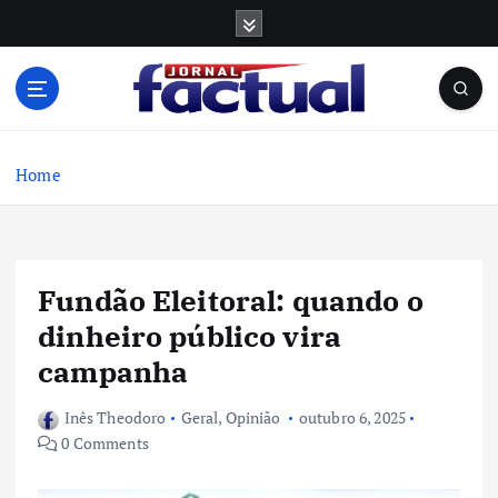
S
k
i
p
t
o
c
Home
o
n
t
e
Fundão Eleitoral: quando o
n
t
dinheiro público vira
campanha
Inês Theodoro
Geral
,
Opinião
outubro 6, 2025
0 Comments