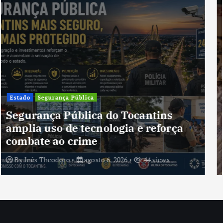
Cultura
Cultura do Tocantins preserva
tradições e fortalece identidade de
um estado em constante
transformação
By
Inês Theodoro
agosto 5, 2026
41 views