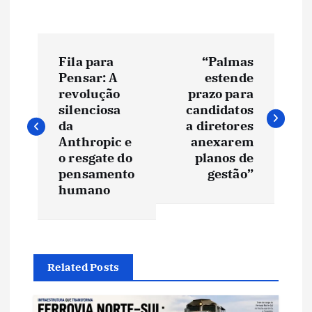
N
Fila para
“Palmas
a
Pensar: A
estende
revolução
prazo para
v
silenciosa
candidatos
da
a diretores
e
Anthropic e
anexarem
o resgate do
planos de
pensamento
gestão”
g
humano
a
ç
Related Posts
ã