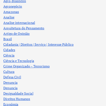
Agro-Brasileiro
Agronegócio
Amazonas
Analise
Analise internacional
Arquitetura do Pensamento
Artigo de Opinião
Brasil
Cidadania | Direitos | Serviço | Interesse Público
Cidades
Ciência
Ciência e Tecnologia
Crime Organizado – Terrorismo
Cultura
Defesa Civil
Denuncia
Denuncia
Desigualdade Social
Direitos Humanos
Econômia