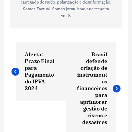
carregado de ruído, polarização e desinformação.
Somos Factual. Somos jornalismo que respeita
você.
N
Alerta:
Brasil
a
Prazo Final
defende
para
criação de
v
Pagamento
instrument
do IPVA
os
e
2024
financeiros
para
aprimorar
g
gestão de
riscos e
a
desastres