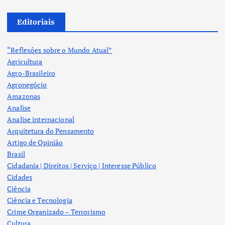
Editoriais
“Reflexões sobre o Mundo Atual”
Agricultura
Agro-Brasileiro
Agronegócio
Amazonas
Analise
Analise internacional
Arquitetura do Pensamento
Artigo de Opinião
Brasil
Cidadania | Direitos | Serviço | Interesse Público
Cidades
Ciência
Ciência e Tecnologia
Crime Organizado – Terrorismo
Cultura