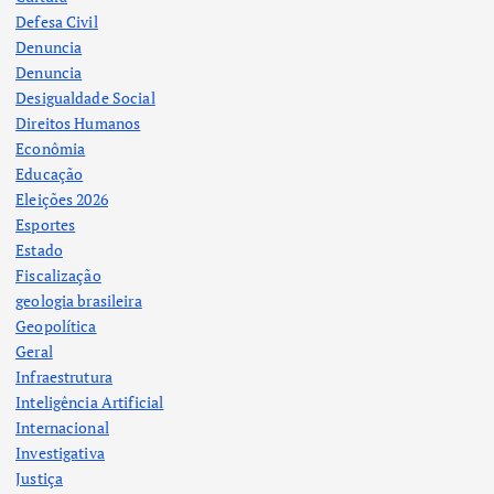
Defesa Civil
Denuncia
Denuncia
Desigualdade Social
Direitos Humanos
Econômia
Educação
Eleições 2026
Esportes
Estado
Fiscalização
geologia brasileira
Geopolítica
Geral
Infraestrutura
Inteligência Artificial
Internacional
Investigativa
Justiça