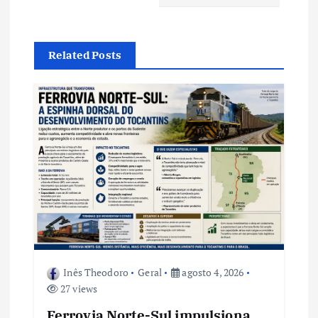
ç
ã
Related Posts
o
d
e
P
o
s
Inês Theodoro
Geral
agosto 4, 2026
t
27 views
Ferrovia Norte-Sul impulsiona