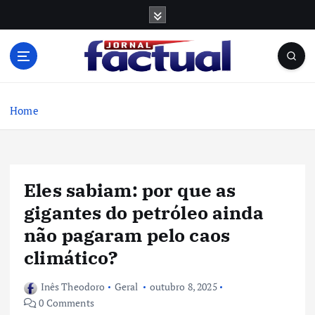
S
k
i
p
t
o
c
Home
o
n
t
e
Eles sabiam: por que as
n
t
gigantes do petróleo ainda
não pagaram pelo caos
climático?
Inês Theodoro
Geral
outubro 8, 2025
0 Comments