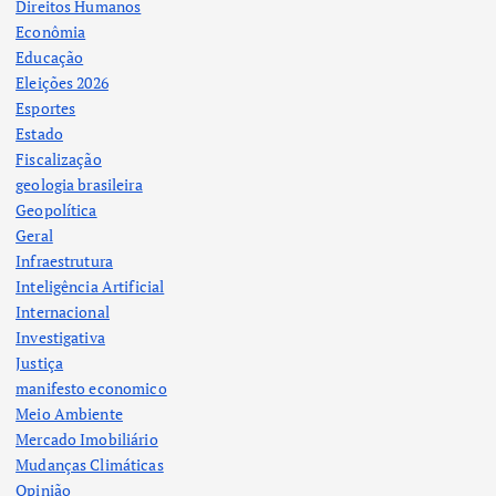
Direitos Humanos
Econômia
Educação
Eleições 2026
Esportes
Estado
Fiscalização
geologia brasileira
Geopolítica
Geral
Infraestrutura
Inteligência Artificial
Internacional
Investigativa
Justiça
manifesto economico
Meio Ambiente
Mercado Imobiliário
Mudanças Climáticas
Opinião