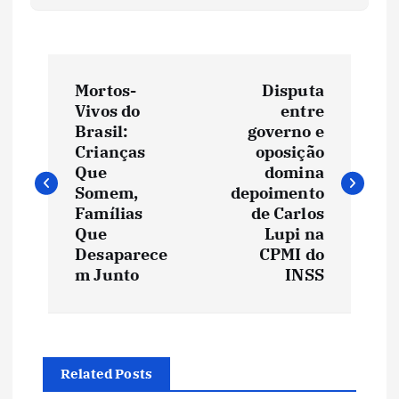
N
Mortos-
Disputa
a
Vivos do
entre
Brasil:
governo e
v
Crianças
oposição
Que
domina
e
Somem,
depoimento
Famílias
de Carlos
Que
Lupi na
g
Desaparece
CPMI do
m Junto
INSS
a
ç
ã
Related Posts