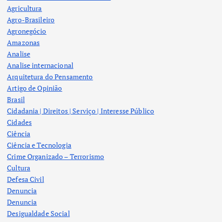
Agricultura
Agro-Brasileiro
Agronegócio
Amazonas
Analise
Analise internacional
Arquitetura do Pensamento
Artigo de Opinião
Brasil
Cidadania | Direitos | Serviço | Interesse Público
Cidades
Ciência
Ciência e Tecnologia
Crime Organizado – Terrorismo
Cultura
Defesa Civil
Denuncia
Denuncia
Desigualdade Social