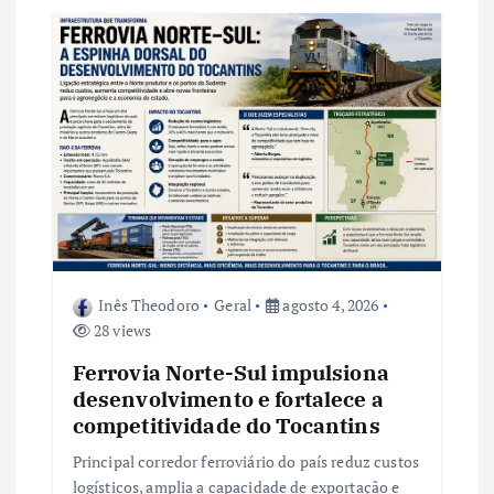
o
d
e
P
o
s
Inês Theodoro
Geral
agosto 4, 2026
28 views
t
Ferrovia Norte-Sul impulsiona
desenvolvimento e fortalece a
competitividade do Tocantins
Principal corredor ferroviário do país reduz custos
logísticos, amplia a capacidade de exportação e