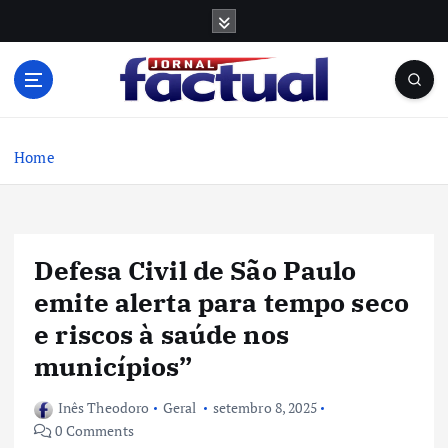
S
k
i
p
t
o
c
Home
o
n
t
e
Defesa Civil de São Paulo
n
t
emite alerta para tempo seco
e riscos à saúde nos
municípios”
Inês Theodoro
Geral
setembro 8, 2025
0 Comments