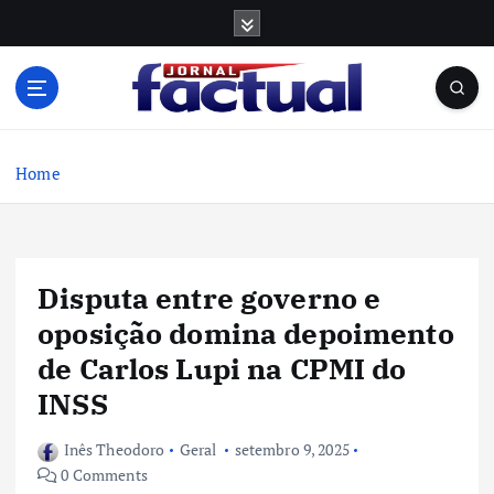
S
k
i
p
t
o
c
Home
o
n
t
e
Disputa entre governo e
n
t
oposição domina depoimento
de Carlos Lupi na CPMI do
INSS
Inês Theodoro
Geral
setembro 9, 2025
0 Comments