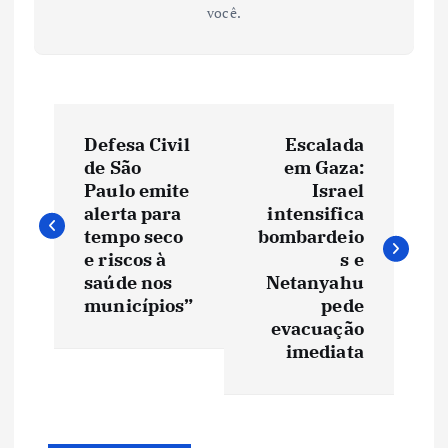
você.
N
Defesa Civil
Escalada
a
de São
em Gaza:
Paulo emite
Israel
v
alerta para
intensifica
tempo seco
bombardeio
e
e riscos à
s e
saúde nos
Netanyahu
municípios”
pede
g
evacuação
imediata
a
ç