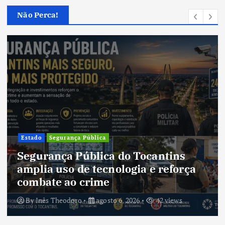
Não Perca!
Cultura
Cultura do Tocantins preserva
tradições e fortalece identidade de
um estado em constante
transformação
By
Inês Theodoro
agosto 5, 2026
40 views