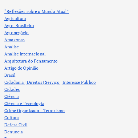
“Reflexões sobre o Mundo Atual”
Agricultura
Agro-Brasileiro
Agronegócio
Amazonas
Analise
Analise internacional
Arquitetura do Pensamento
Artigo de Opinião
Brasil
Cidadania | Direitos | Serviço | Interesse Público
Cidades
Ciência
Ciência e Tecnologia
Crime Organizado – Terrorismo
Cultura
Defesa Civil
Denuncia