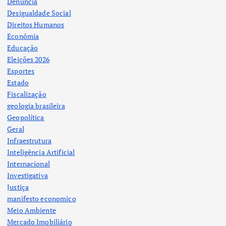
Denuncia
Desigualdade Social
Direitos Humanos
Econômia
Educação
Eleições 2026
Esportes
Estado
Fiscalização
geologia brasileira
Geopolítica
Geral
Infraestrutura
Inteligência Artificial
Internacional
Investigativa
Justiça
manifesto economico
Meio Ambiente
Mercado Imobiliário