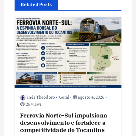
ã
Related Posts
o
d
e
P
o
s
Inês Theodoro
Geral
agosto 4, 2026
26 views
t
Ferrovia Norte-Sul impulsiona
desenvolvimento e fortalece a
competitividade do Tocantins