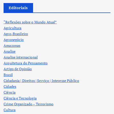
Editoriais
“Reflexões sobre o Mundo Atual”
Agricultura
Agro-Brasileiro
Agronegócio
Amazonas
Analise
Analise internacional
Arquitetura do Pensamento
Artigo de Opinião
Brasil
Cidadania | Direitos | Serviço | Interesse Público
Cidades
Ciência
Ciência e Tecnologia
Crime Organizado – Terrorismo
Cultura