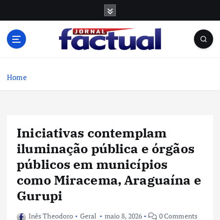
S
k
i
p
t
o
c
Home
o
n
t
e
Iniciativas contemplam
n
t
iluminação pública e órgãos
públicos em municípios
como Miracema, Araguaína e
Gurupi
Inês Theodoro
Geral
maio 8, 2026
0 Comments