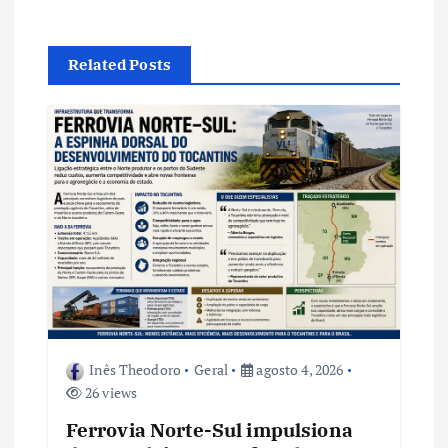
ç
ã
Related Posts
o
d
e
P
o
s
Inês Theodoro
Geral
agosto 4, 2026
26 views
t
Ferrovia Norte-Sul impulsiona