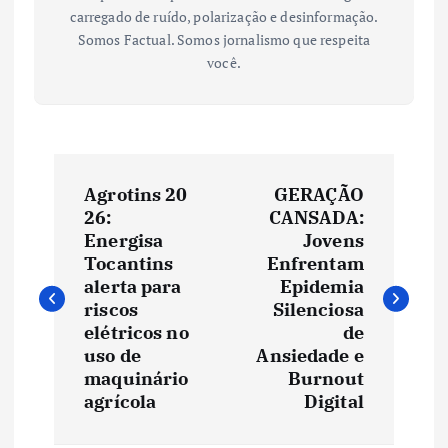
carregado de ruído, polarização e desinformação.
Somos Factual. Somos jornalismo que respeita
você.
N
Agrotins 20
GERAÇÃO
a
26:
CANSADA:
Energisa
Jovens
v
Tocantins
Enfrentam
alerta para
Epidemia
e
riscos
Silenciosa
elétricos no
de
uso de
Ansiedade e
g
maquinário
Burnout
agrícola
Digital
a