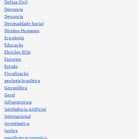
Defesa Civil
Denuncia
Denuncia
Desigualdade Social
Direitos Humanos
Econômia
Educação
Eleições 2026
Esportes
Estado
Fiscalização
geologia brasileira
Geopolítica
Geral
Infraestrutura
Inteligência Artificial
Internacional
Investigativa
Justiça
manifesto economico