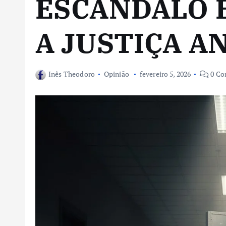
ESCÂNDALO É
A JUSTIÇA A
Inês Theodoro
Opinião
fevereiro 5, 2026
0 Co