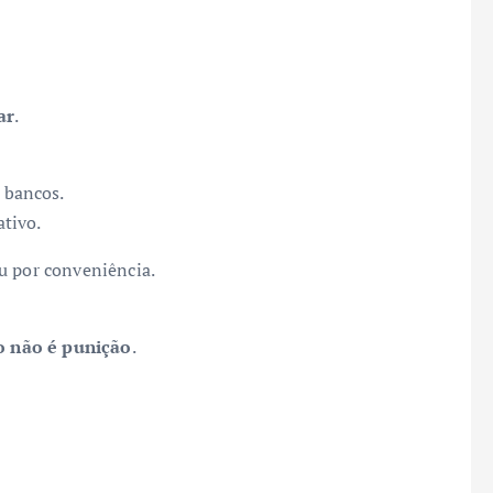
ar
.
 bancos.
tivo.
u por conveniência.
o não é punição
.