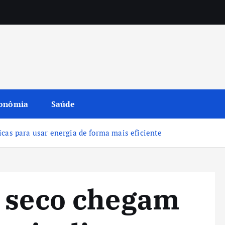
onômia
Saúde
icas para usar energia de forma mais eficiente
o seco chegam