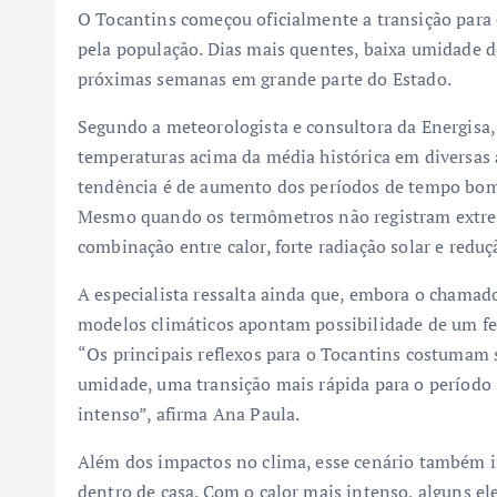
O Tocantins começou oficialmente a transição para o
pela população. Dias mais quentes, baixa umidade d
próximas semanas em grande parte do Estado.
Segundo a meteorologista e consultora da Energisa
temperaturas acima da média histórica em diversas á
tendência é de aumento dos períodos de tempo bom 
Mesmo quando os termômetros não registram extrem
combinação entre calor, forte radiação solar e reduç
A especialista ressalta ainda que, embora o chamado
modelos climáticos apontam possibilidade de um f
“Os principais reflexos para o Tocantins costumam 
umidade, uma transição mais rápida para o período s
intenso”, afirma Ana Paula.
Além dos impactos no clima, esse cenário também i
dentro de casa. Com o calor mais intenso, alguns el