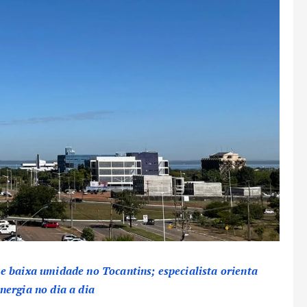
e baixa umidade no Tocantins; especialista orienta
nergia no dia a dia