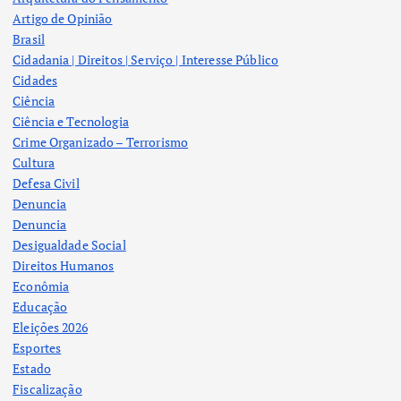
Artigo de Opinião
Brasil
Cidadania | Direitos | Serviço | Interesse Público
Cidades
Ciência
Ciência e Tecnologia
Crime Organizado – Terrorismo
Cultura
Defesa Civil
Denuncia
Denuncia
Desigualdade Social
Direitos Humanos
Econômia
Educação
Eleições 2026
Esportes
Estado
Fiscalização