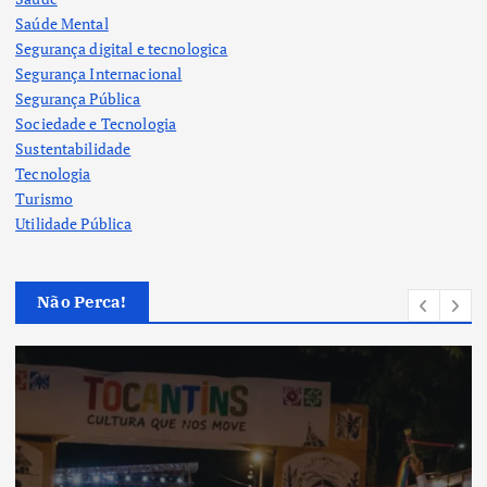
Saúde Mental
Segurança digital e tecnologica
Segurança Internacional
Segurança Pública
Sociedade e Tecnologia
Sustentabilidade
Tecnologia
Turismo
Utilidade Pública
Não Perca!