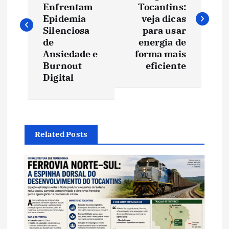
v
Enfrentam
Tocantins:
Epidemia
veja dicas
e
Silenciosa
para usar
de
energia de
Ansiedade e
forma mais
g
Burnout
eficiente
Digital
a
ç
ã
Related Posts
o
d
e