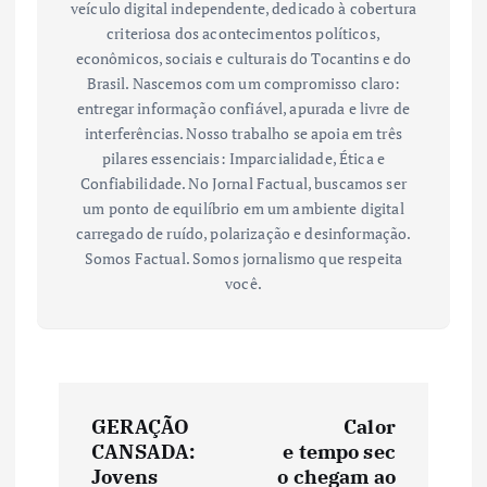
veículo digital independente, dedicado à cobertura
criteriosa dos acontecimentos políticos,
econômicos, sociais e culturais do Tocantins e do
Brasil. Nascemos com um compromisso claro:
entregar informação confiável, apurada e livre de
interferências. Nosso trabalho se apoia em três
pilares essenciais: Imparcialidade, Ética e
Confiabilidade. No Jornal Factual, buscamos ser
um ponto de equilíbrio em um ambiente digital
carregado de ruído, polarização e desinformação.
Somos Factual. Somos jornalismo que respeita
você.
N
GERAÇÃO
Calor
a
CANSADA:
e tempo sec
Jovens
o chegam ao