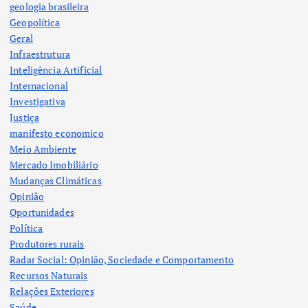
geologia brasileira
Geopolítica
Geral
Infraestrutura
Inteligência Artificial
Internacional
Investigativa
Justiça
manifesto economico
Meio Ambiente
Mercado Imobiliário
Mudanças Climáticas
Opinião
Oportunidades
Política
Produtores rurais
Radar Social: Opinião, Sociedade e Comportamento
Recursos Naturais
Relações Exteriores
Saúde