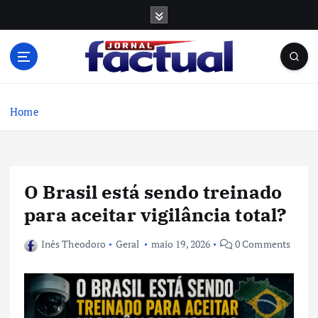
S
k
i
p
t
o
c
Home
o
n
t
e
O Brasil está sendo treinado
n
t
para aceitar vigilância total?
Inês Theodoro
Geral
maio 19, 2026
0 Comments