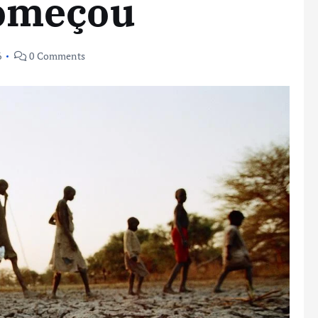
omeçou
6
0 Comments