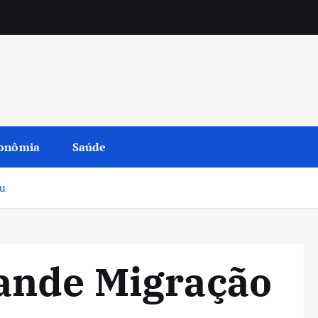
onômia
Saúde
u
ande Migração