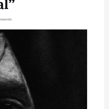
al”
mments