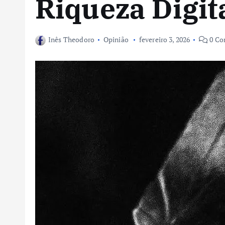
Riqueza Digit
Inês Theodoro
Opinião
fevereiro 3, 2026
0 Co