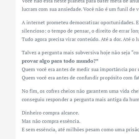
Você não está neste planeta para bater meta de anú
lucram com sua ansiedade. Você não é um funil de 
A internet prometeu democratizar oportunidades. 
silencioso: o tempo de pensar, o direito de errar lo
Tudo agora precisa virar conteúdo. Até a dor. Até o lu
Talvez a pergunta mais subversiva hoje não seja “co
provar algo para todo mundo?”
Quem você era antes de medir sua importância por 
Quem você era antes de confundir propósito com f
No fim, os cofres cheios não garantem uma vida chei
conseguiu responder a pergunta mais antiga da hu
Dinheiro compra alcance.
Mas não compra essência.
E sem essência, até milhões pesam como uma prisã