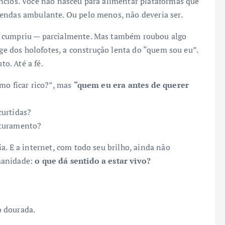
ncios. Você não nasceu para alimentar plataformas que
vendas ambulante. Ou pelo menos, não deveria ser.
E cumpriu — parcialmente. Mas também roubou algo
nge dos holofotes, a construção lenta do “quem sou eu”.
to. Até a fé.
mo ficar rico?”, mas
“quem eu era antes de querer
curtidas?
aturamento?
a. E a internet, com todo seu brilho, ainda não
manidade:
o que dá sentido a estar vivo?
o dourada.