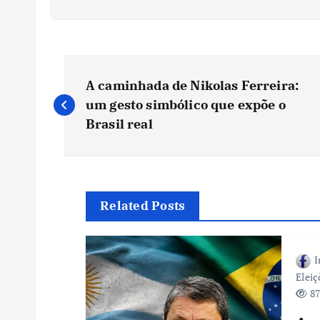
N
A caminhada de Nikolas Ferreira:
a
um gesto simbólico que expõe o
Brasil real
v
e
Related Posts
g
I
a
Eleiç
87
ç