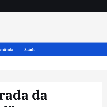
onômia
Saúde
rada da