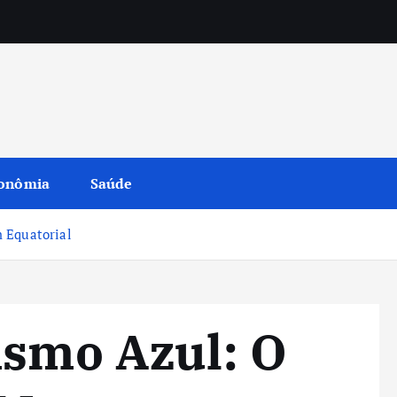
onômia
Saúde
 Equatorial
ismo Azul: O