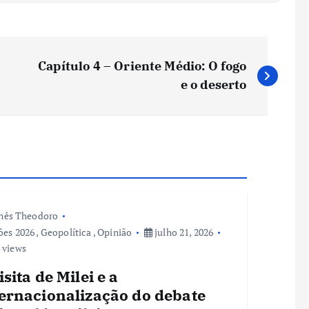
Capítulo 4 – Oriente Médio: O fogo
e o deserto
nês Theodoro
ões 2026
,
Geopolítica
,
Opinião
julho 21, 2026
 views
isita de Milei e a
ternacionalização do debate