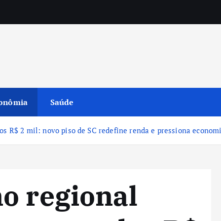
onômia
Saúde
os R$ 2 mil: novo piso de SC redefine renda e pressiona econom
o regional