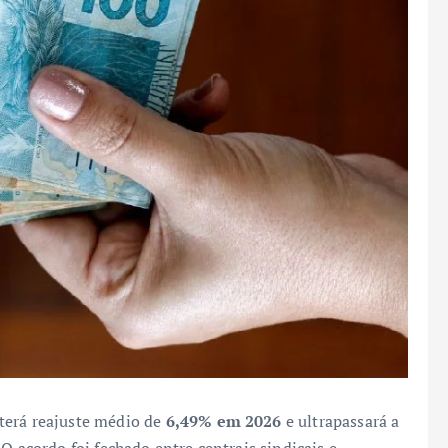
terá reajuste médio de
6,49% em 2026
e ultrapassará a
 O acordo foi fechado entre centrais sindicais e