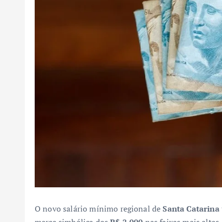
O novo salário mínimo regional de
Santa Catarina
marca simbólica dos
R$ 2.000
nas faixas mais altas.