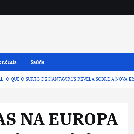
onômia
Saúde
: O QUE O SURTO DE HANTAVÍRUS REVELA SOBRE A NOVA ER
S NA EUROPA