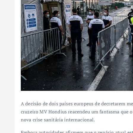
A decisão de dois países europeus de decretarem me
cruzeiro MV Hondius reacendeu um fantasma que o
nova crise sanitária internacional.
Embora autoridades afirmem que o cenário atual es