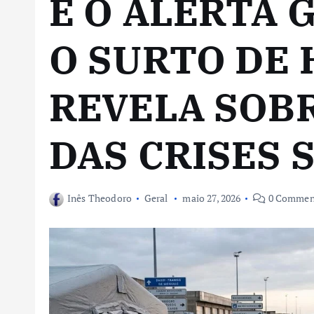
E O ALERTA 
O SURTO DE
REVELA SOBR
DAS CRISES 
Inês Theodoro
Geral
maio 27, 2026
0 Commen