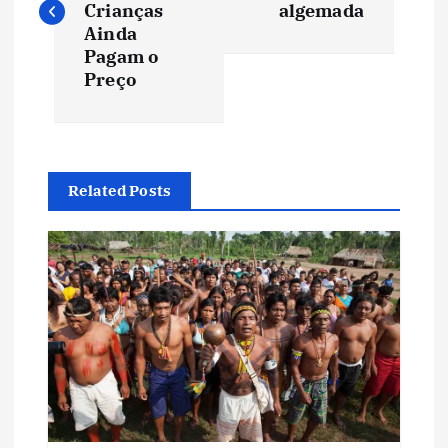
v
Crianças
algemada
Ainda
e
Pagam o
Preço
g
a
Related Posts
ç
ã
o
d
e