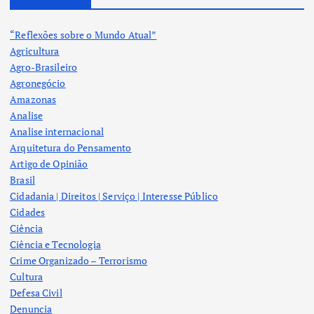
“Reflexões sobre o Mundo Atual”
Agricultura
Agro-Brasileiro
Agronegócio
Amazonas
Analise
Analise internacional
Arquitetura do Pensamento
Artigo de Opinião
Brasil
Cidadania | Direitos | Serviço | Interesse Público
Cidades
Ciência
Ciência e Tecnologia
Crime Organizado – Terrorismo
Cultura
Defesa Civil
Denuncia