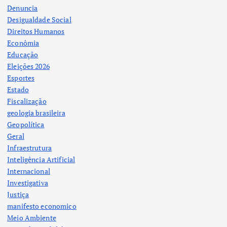
Denuncia
Desigualdade Social
Direitos Humanos
Econômia
Educação
Eleições 2026
Esportes
Estado
Fiscalização
geologia brasileira
Geopolítica
Geral
Infraestrutura
Inteligência Artificial
Internacional
Investigativa
Justiça
manifesto economico
Meio Ambiente