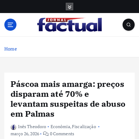
S
k
i
p
t
o
c
Home
o
n
t
e
Páscoa mais amarga: preços
n
t
disparam até 70% e
levantam suspeitas de abuso
em Palmas
Inês Theodoro
Econômia
,
Fiscalização
março 26, 2026
0 Comments