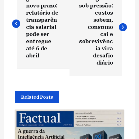
a
novo prazo:
sob pressão:
v
relatório de
custos
transparên
sobem,
e
cia salarial
consumo
pode ser
cai e
entregue
sobrevivênc
g
até 6 de
ia vira
abril
desafio
a
diário
ç
ã
Related Posts
o
d
e