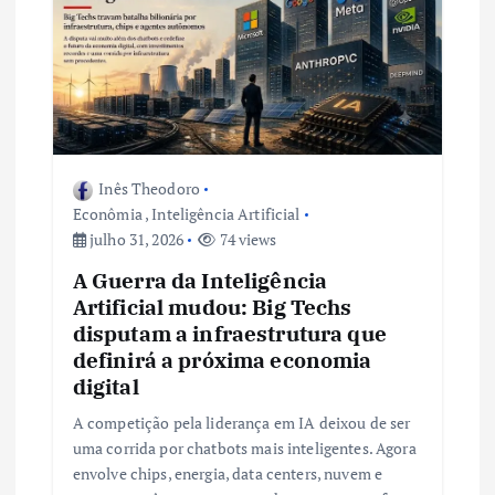
P
o
s
Inês Theodoro
t
Econômia
,
Inteligência Artificial
julho 31, 2026
74 views
A Guerra da Inteligência
Artificial mudou: Big Techs
disputam a infraestrutura que
definirá a próxima economia
digital
A competição pela liderança em IA deixou de ser
uma corrida por chatbots mais inteligentes. Agora
envolve chips, energia, data centers, nuvem e