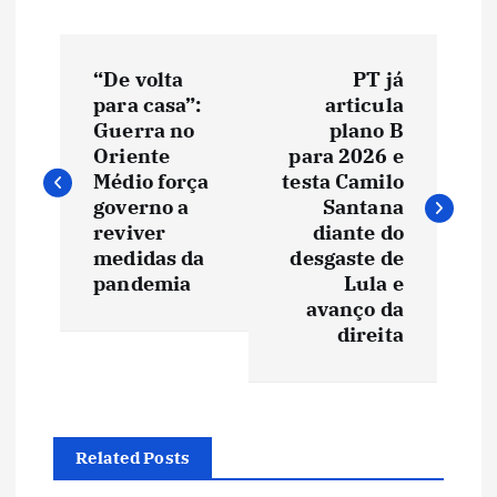
N
“De volta
PT já
a
para casa”:
articula
Guerra no
plano B
v
Oriente
para 2026 e
Médio força
testa Camilo
e
governo a
Santana
reviver
diante do
medidas da
desgaste de
g
pandemia
Lula e
avanço da
a
direita
ç
ã
Related Posts
o