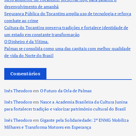
desenvolvimento de amanhã
Segurança Pública do Tocantins amplia uso de tecnologia e reforça
combate ao crime
Cultura do Tocantins preserva tradições e fortalece identidade de
um estado em constante transformação
O Dinheiro é da Vítima.
Palmas se consolida como uma das capitais com melhor qualidade
de vida do Norte do Brasil
Comentários
Inês Theodoro
em
O Futuro da Orla de Palmas
Inês Theodoro
em
Nasce a Academia Brasileira da Cultura Junina
para fortalecer tradição e valorizar patrimônio cultural do Brasil
Inês Theodoro
em
Gigante pela Solidariedade: 2º ENMG Mobiliza
Milhares e Transforma Motores em Esperança