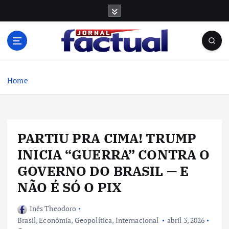
S
k
i
p
t
o
c
Home
o
n
t
e
PARTIU PRA CIMA! TRUMP
n
t
INICIA “GUERRA” CONTRA O
GOVERNO DO BRASIL — E
NÃO É SÓ O PIX
Inês Theodoro
Brasil
,
Econômia
,
Geopolítica
,
Internacional
abril 3, 2026