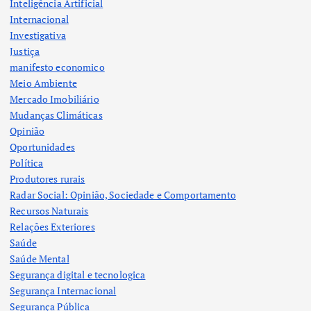
Inteligência Artificial
Internacional
Investigativa
Justiça
manifesto economico
Meio Ambiente
Mercado Imobiliário
Mudanças Climáticas
Opinião
Oportunidades
Política
Produtores rurais
Radar Social: Opinião, Sociedade e Comportamento
Recursos Naturais
Relações Exteriores
Saúde
Saúde Mental
Segurança digital e tecnologica
Segurança Internacional
Segurança Pública