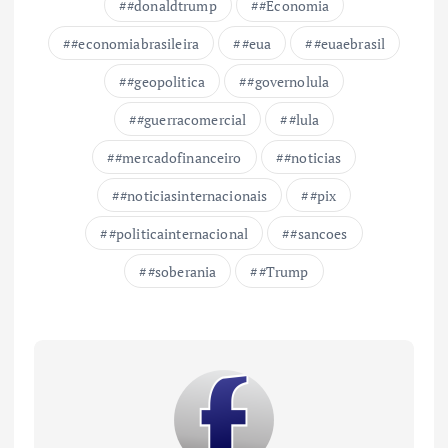
#donaldtrump
#Economia
#economiabrasileira
#eua
#euaebrasil
#geopolitica
#governolula
#guerracomercial
#lula
#mercadofinanceiro
#noticias
#noticiasinternacionais
#pix
#politicainternacional
#sancoes
#soberania
#Trump