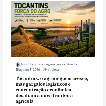
d
e
P
o
s
Inês Theodoro
Agronegócio
,
Brasil
t
agosto 5, 2026
41 views
Tocantins: o agronegócio cresce,
mas gargalos logísticos e
concentração econômica
desafiam a nova fronteira
agrícola