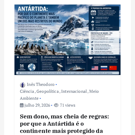
o
d
e
P
o
s
Inês Theodoro
t
Ciência
,
Geopolítica
,
Internacional
,
Meio
Ambiente
julho 29, 2026
71 views
Sem dono, mas cheia de regras:
por que a Antártida é o
continente mais protegido da