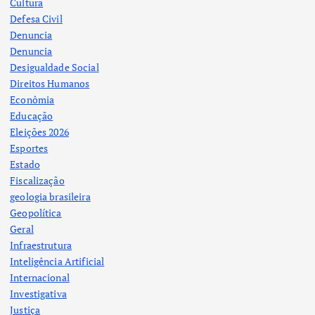
Cultura
Defesa Civil
Denuncia
Denuncia
Desigualdade Social
Direitos Humanos
Econômia
Educação
Eleições 2026
Esportes
Estado
Fiscalização
geologia brasileira
Geopolítica
Geral
Infraestrutura
Inteligência Artificial
Internacional
Investigativa
Justiça