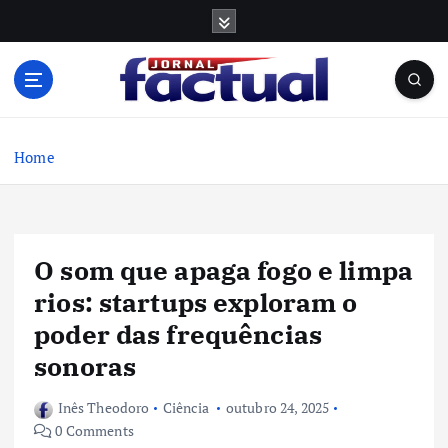
S
k
i
p
t
o
c
Home
o
n
t
e
O som que apaga fogo e limpa
n
t
rios: startups exploram o
poder das frequências
sonoras
Inês Theodoro
Ciência
outubro 24, 2025
0 Comments