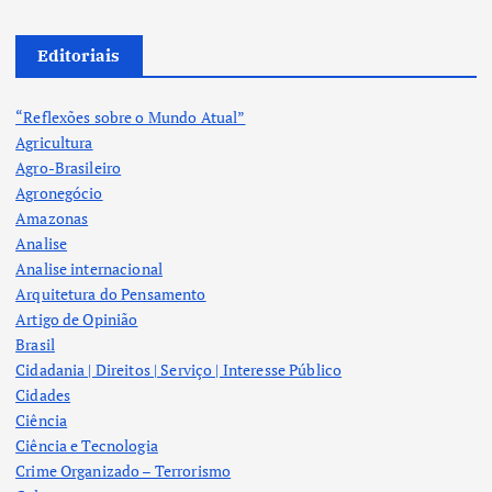
Editoriais
“Reflexões sobre o Mundo Atual”
Agricultura
Agro-Brasileiro
Agronegócio
Amazonas
Analise
Analise internacional
Arquitetura do Pensamento
Artigo de Opinião
Brasil
Cidadania | Direitos | Serviço | Interesse Público
Cidades
Ciência
Ciência e Tecnologia
Crime Organizado – Terrorismo