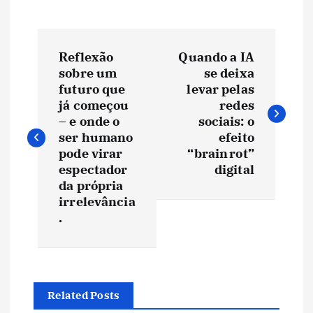
N
Reflexão
Quando a IA
a
sobre um
se deixa
futuro que
levar pelas
v
já começou
redes
– e onde o
sociais: o
e
ser humano
efeito
pode virar
“brain rot”
espectador
digital
g
da própria
irrelevância
a
.
ç
ã
Related Posts