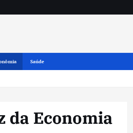
onômia
Saúde
z da Economia