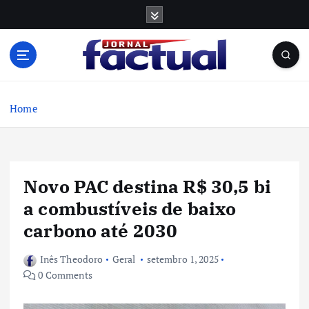
S
k
i
p
t
o
c
Home
o
n
t
e
Novo PAC destina R$ 30,5 bi
n
t
a combustíveis de baixo
carbono até 2030
Inês Theodoro
Geral
setembro 1, 2025
0 Comments