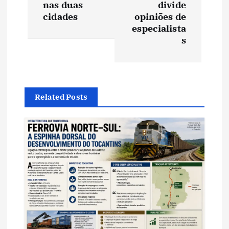
e
nas duas
divide
cidades
opiniões de
g
especialista
s
a
ç
ã
Related Posts
o
d
e
P
o