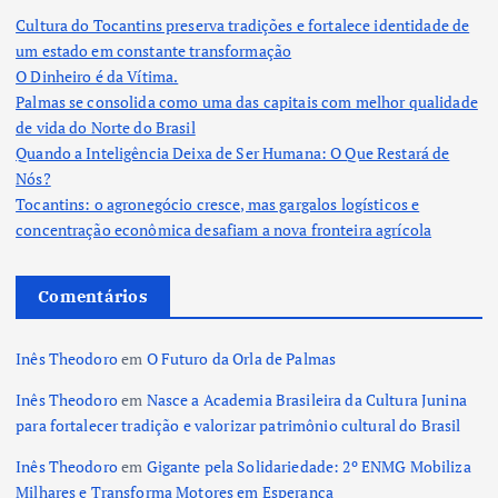
Cultura do Tocantins preserva tradições e fortalece identidade de
um estado em constante transformação
O Dinheiro é da Vítima.
Palmas se consolida como uma das capitais com melhor qualidade
de vida do Norte do Brasil
Quando a Inteligência Deixa de Ser Humana: O Que Restará de
Nós?
Tocantins: o agronegócio cresce, mas gargalos logísticos e
concentração econômica desafiam a nova fronteira agrícola
Comentários
Inês Theodoro
em
O Futuro da Orla de Palmas
Inês Theodoro
em
Nasce a Academia Brasileira da Cultura Junina
para fortalecer tradição e valorizar patrimônio cultural do Brasil
Inês Theodoro
em
Gigante pela Solidariedade: 2º ENMG Mobiliza
Milhares e Transforma Motores em Esperança