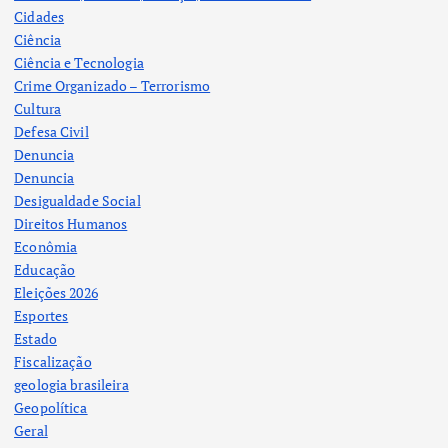
Cidades
Ciência
Ciência e Tecnologia
Crime Organizado – Terrorismo
Cultura
Defesa Civil
Denuncia
Denuncia
Desigualdade Social
Direitos Humanos
Econômia
Educação
Eleições 2026
Esportes
Estado
Fiscalização
geologia brasileira
Geopolítica
Geral