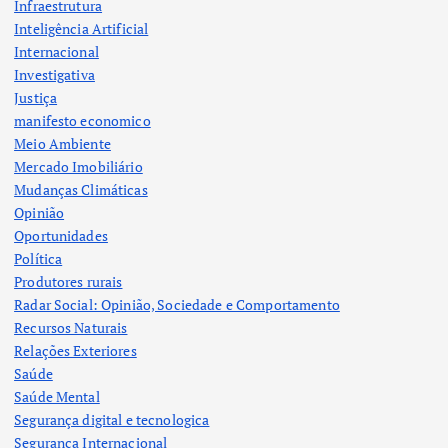
Infraestrutura
Inteligência Artificial
Internacional
Investigativa
Justiça
manifesto economico
Meio Ambiente
Mercado Imobiliário
Mudanças Climáticas
Opinião
Oportunidades
Política
Produtores rurais
Radar Social: Opinião, Sociedade e Comportamento
Recursos Naturais
Relações Exteriores
Saúde
Saúde Mental
Segurança digital e tecnologica
Segurança Internacional