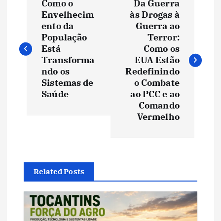
Como o
Da Guerra
a
Envelhecim
às Drogas à
ento da
Guerra ao
v
População
Terror:
Está
Como os
e
Transforma
EUA Estão
ndo os
Redefinindo
Sistemas de
o Combate
g
Saúde
ao PCC e ao
Comando
a
Vermelho
ç
ã
Related Posts
o
d