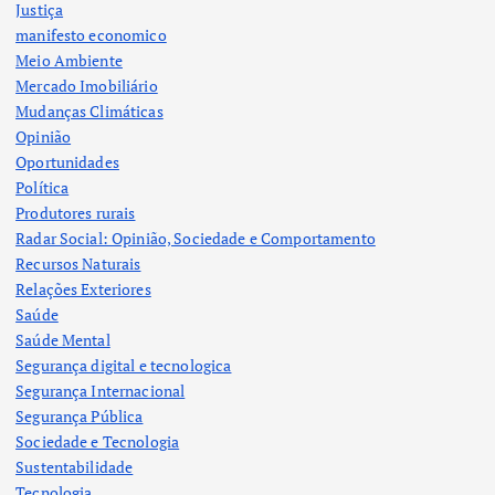
Justiça
manifesto economico
Meio Ambiente
Mercado Imobiliário
Mudanças Climáticas
Opinião
Oportunidades
Política
Produtores rurais
Radar Social: Opinião, Sociedade e Comportamento
Recursos Naturais
Relações Exteriores
Saúde
Saúde Mental
Segurança digital e tecnologica
Segurança Internacional
Segurança Pública
Sociedade e Tecnologia
Sustentabilidade
Tecnologia