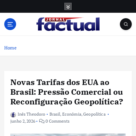
S
k
i
p
t
o
c
Home
o
n
t
e
Novas Tarifas dos EUA ao
n
t
Brasil: Pressão Comercial ou
Reconfiguração Geopolítica?
Inês Theodoro
Brasil
,
Econômia
,
Geopolítica
junho 2, 2026
0 Comments