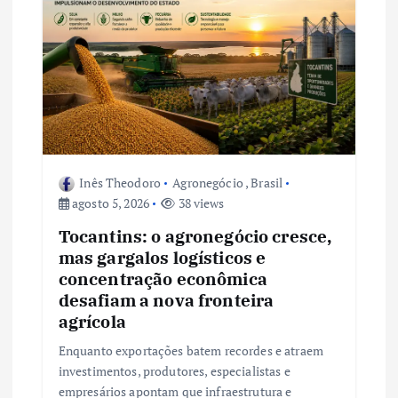
e
P
o
s
Inês Theodoro
Agronegócio
,
Brasil
t
agosto 5, 2026
38 views
Tocantins: o agronegócio cresce,
mas gargalos logísticos e
concentração econômica
desafiam a nova fronteira
agrícola
Enquanto exportações batem recordes e atraem
investimentos, produtores, especialistas e
empresários apontam que infraestrutura e