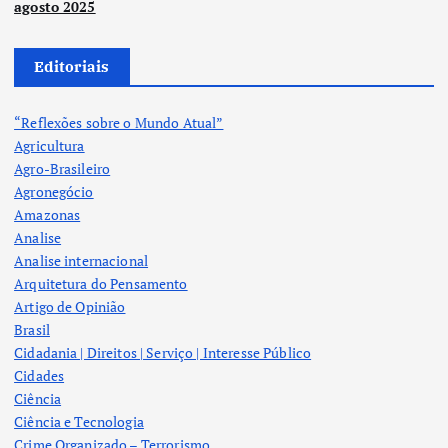
agosto 2025
Editoriais
“Reflexões sobre o Mundo Atual”
Agricultura
Agro-Brasileiro
Agronegócio
Amazonas
Analise
Analise internacional
Arquitetura do Pensamento
Artigo de Opinião
Brasil
Cidadania | Direitos | Serviço | Interesse Público
Cidades
Ciência
Ciência e Tecnologia
Crime Organizado – Terrorismo