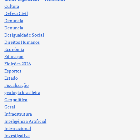
Cultura
Defesa Civil
Denuncia
Denuncia
Desigualdade Social
Direitos Humanos
Econômia
Educação
Eleições 2026
Esportes
Estado
Fiscalização
geologia brasileira
Geopolítica
Geral
Infraestrutura
Inteligência Artificial
Internacional
Investigativa