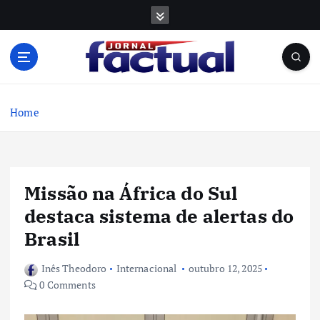
S
k
i
p
t
o
c
Home
o
n
t
e
Missão na África do Sul
n
t
destaca sistema de alertas do
Brasil
Inês Theodoro
Internacional
outubro 12, 2025
0 Comments