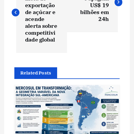
v
exportação
US$ 19
de açúcar e
bilhões em
e
acende
24h
alerta sobre
competitivi
g
dade global
a
ç
Related Posts
ã
o
d
e