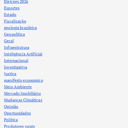
Eleições 2026
Esportes
Estado
Fiscalização
geologia brasileira
Geopolítica
Geral
Infraestrutura
Inteligência Artificial
Internacional
Investigativa
Justiça
manifesto economico
Meio Ambiente
Mercado Imobiliário
Mudanças Climáticas
Opinião
Oportunidades
Política
Produtores rurais