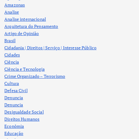
Amazonas
Analise
Analise internacional
Arquitetura do Pensamento
Artigo de Opinião
Brasil
Cidadania | Direitos | Serviço | Interesse Público
Cidades
Ciência
Ciência e Tecnologia
Crime Organizado – Terrorismo
Cultura
Defesa Civil
Denuncia
Denuncia
Desigualdade Social
Direitos Humanos
Econômia
Educação