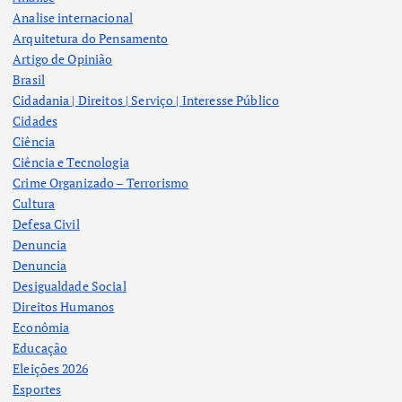
Analise internacional
Arquitetura do Pensamento
Artigo de Opinião
Brasil
Cidadania | Direitos | Serviço | Interesse Público
Cidades
Ciência
Ciência e Tecnologia
Crime Organizado – Terrorismo
Cultura
Defesa Civil
Denuncia
Denuncia
Desigualdade Social
Direitos Humanos
Econômia
Educação
Eleições 2026
Esportes