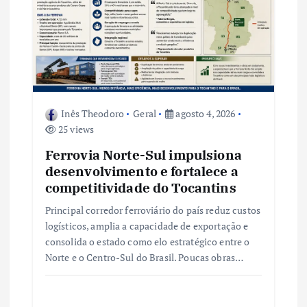
d
e
P
o
Inês Theodoro
Geral
agosto 4, 2026
25 views
s
Ferrovia Norte-Sul impulsiona
t
desenvolvimento e fortalece a
competitividade do Tocantins
Principal corredor ferroviário do país reduz custos
logísticos, amplia a capacidade de exportação e
consolida o estado como elo estratégico entre o
Norte e o Centro-Sul do Brasil. Poucas obras…