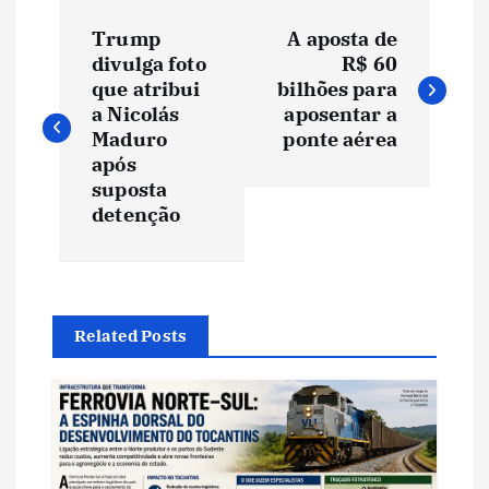
N
Trump
A aposta de
a
divulga foto
R$ 60
que atribui
bilhões para
v
a Nicolás
aposentar a
Maduro
ponte aérea
e
após
suposta
detenção
g
a
ç
Related Posts
ã
o