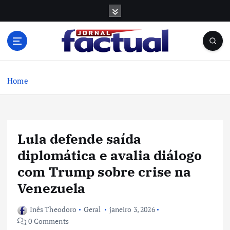
S
k
i
p
t
o
c
Home
o
n
t
e
Lula defende saída
n
t
diplomática e avalia diálogo
com Trump sobre crise na
Venezuela
Inês Theodoro
Geral
janeiro 3, 2026
0 Comments