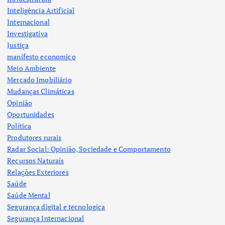
Inteligência Artificial
Internacional
Investigativa
Justiça
manifesto economico
Meio Ambiente
Mercado Imobiliário
Mudanças Climáticas
Opinião
Oportunidades
Política
Produtores rurais
Radar Social: Opinião, Sociedade e Comportamento
Recursos Naturais
Relações Exteriores
Saúde
Saúde Mental
Segurança digital e tecnologica
Segurança Internacional