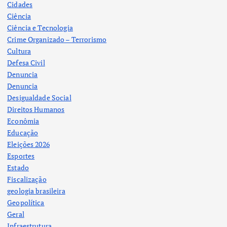
Cidades
Ciência
Ciência e Tecnologia
Crime Organizado – Terrorismo
Cultura
Defesa Civil
Denuncia
Denuncia
Desigualdade Social
Direitos Humanos
Econômia
Educação
Eleições 2026
Esportes
Estado
Fiscalização
geologia brasileira
Geopolítica
Geral
Infraestrutura