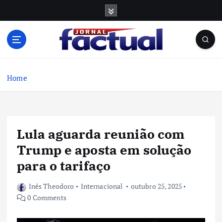
S
k
i
p
t
o
c
Home
o
n
t
e
Lula aguarda reunião com
n
t
Trump e aposta em solução
para o tarifaço
Inês Theodoro
Internacional
outubro 25, 2025
0 Comments