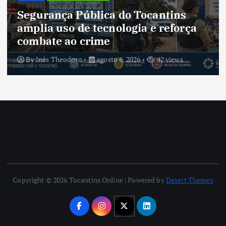
Cultura do Tocantins pre
antins
tradições e fortalece iden
e reforça
um estado em constante
transformação
42 views
By
Inês Theodoro
agosto 5, 2026
Copyright © 2026 Tocantins Online | Powered by
Desert Themes