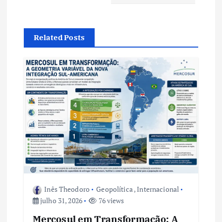
a
ç
Related Posts
ã
o
d
e
P
o
Inês Theodoro
Geopolítica
,
Internacional
s
julho 31, 2026
76 views
Mercosul em Transformação: A