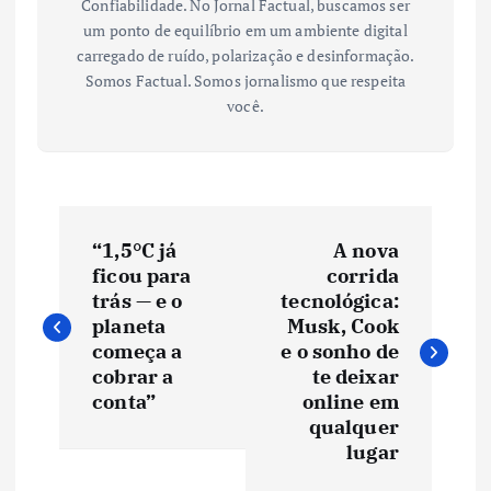
Confiabilidade. No Jornal Factual, buscamos ser
um ponto de equilíbrio em um ambiente digital
carregado de ruído, polarização e desinformação.
Somos Factual. Somos jornalismo que respeita
você.
N
“1,5°C já
A nova
a
ficou para
corrida
trás — e o
tecnológica:
v
planeta
Musk, Cook
começa a
e o sonho de
e
cobrar a
te deixar
conta”
online em
qualquer
g
lugar