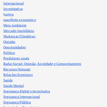
Internacional
Investigativa
Justiça
manifesto economico
Meio Ambiente
Mercado Imobiliário
Mudanças Climáticas
Opinião
Oportunidades
Política
Produtores rurais
Radar Social: Opinião, Sociedade e Comportamento
Recursos Naturais
Relações Exteriores
Saúde
Saúde Mental
Segurança digital e tecnologica
Segurança Internacional
Segurança Pública