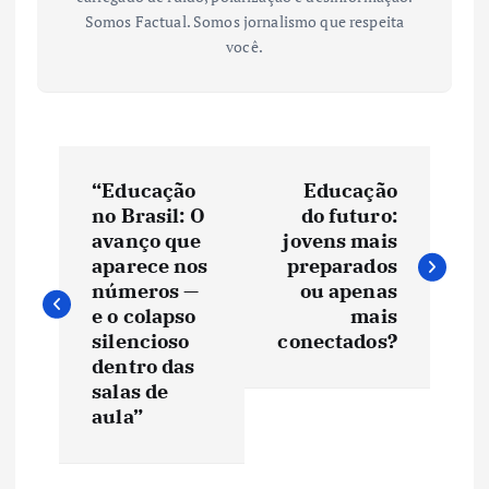
Somos Factual. Somos jornalismo que respeita
você.
N
“Educação
Educação
a
no Brasil: O
do futuro:
avanço que
jovens mais
v
aparece nos
preparados
números —
ou apenas
e
e o colapso
mais
silencioso
conectados?
dentro das
g
salas de
aula”
a