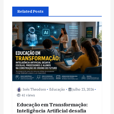
ç
ã
Related Posts
o
d
e
P
o
s
Inês Theodoro
Educação
julho 23, 2026
41 views
t
Educação em Transformação:
Inteligência Artificial desafia