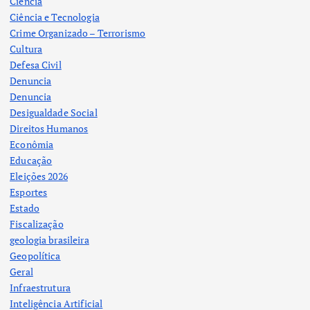
Ciência
Ciência e Tecnologia
Crime Organizado – Terrorismo
Cultura
Defesa Civil
Denuncia
Denuncia
Desigualdade Social
Direitos Humanos
Econômia
Educação
Eleições 2026
Esportes
Estado
Fiscalização
geologia brasileira
Geopolítica
Geral
Infraestrutura
Inteligência Artificial