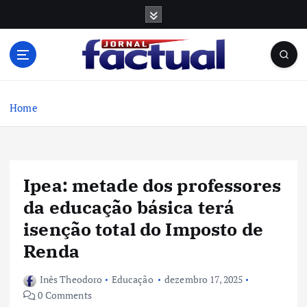
S
k
i
p
t
o
c
Home
o
n
t
e
Ipea: metade dos professores
n
t
da educação básica terá
isenção total do Imposto de
Renda
Inês Theodoro
Educação
dezembro 17, 2025
0 Comments