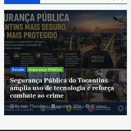
Cultura
Cultura do Tocantins preserva
tradições e fortalece identidade de
um estado em constante
transformação
By
Inês Theodoro
agosto 5, 2026
38 views