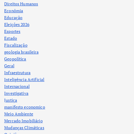
Direitos Humanos
Econômia
Educação
Eleições 2026
Esportes
Estado
Fiscalização
geologia brasileira
Geopolítica
Geral
Infraestrutura
Inteligência Artificial
Internacional
Investigativa
Justiça
manifesto economico
Meio Ambiente
Mercado Imobiliário
Mudanças Climáticas