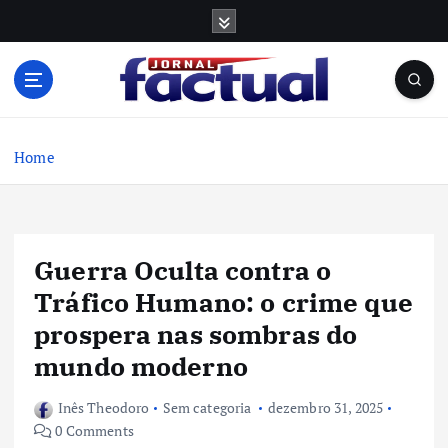
S
k
i
p
t
o
c
Home
o
n
t
e
Guerra Oculta contra o
n
t
Tráfico Humano: o crime que
prospera nas sombras do
mundo moderno
Inês Theodoro
Sem categoria
dezembro 31, 2025
0 Comments