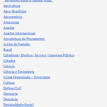
“Reflexões sobre o Mundo Atual”
Agricultura
Agro-Brasileiro
Agronegócio
Amazonas
Analise
Analise internacional
Arquitetura do Pensamento
Artigo de Opinião
Brasil
Cidadania | Direitos | Serviço | Interesse Público
Cidades
Ciência
Ciência e Tecnologia
Crime Organizado – Terrorismo
Cultura
Defesa Civil
Denuncia
Denuncia
Desigualdade Social