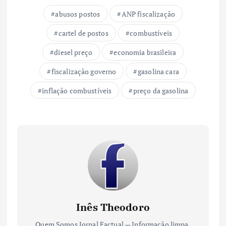
abusos postos
ANP fiscalização
cartel de postos
combustíveis
diesel preço
economia brasileira
fiscalização governo
gasolina cara
inflação combustíveis
preço da gasolina
Inês Theodoro
Quem Somos Jornal Factual — Informação limpa.