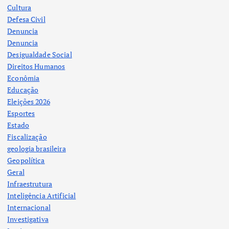
Cultura
Defesa Civil
Denuncia
Denuncia
Desigualdade Social
Direitos Humanos
Econômia
Educação
Eleições 2026
Esportes
Estado
Fiscalização
geologia brasileira
Geopolítica
Geral
Infraestrutura
Inteligência Artificial
Internacional
Investigativa