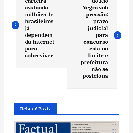
a
carteira
do Rio
assinada:
Negro sob
v
milhões de
pressão:
brasileiros
prazo
e
já
judicial
dependem
para
da internet
concurso
g
para
está no
sobreviver
limite e
a
prefeitura
não se
ç
posiciona
ã
o
Related Posts
d