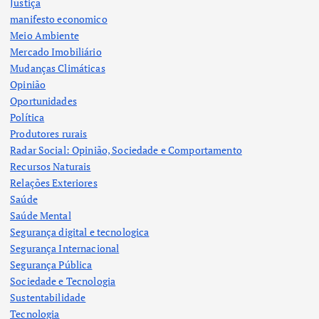
Justiça
manifesto economico
Meio Ambiente
Mercado Imobiliário
Mudanças Climáticas
Opinião
Oportunidades
Política
Produtores rurais
Radar Social: Opinião, Sociedade e Comportamento
Recursos Naturais
Relações Exteriores
Saúde
Saúde Mental
Segurança digital e tecnologica
Segurança Internacional
Segurança Pública
Sociedade e Tecnologia
Sustentabilidade
Tecnologia