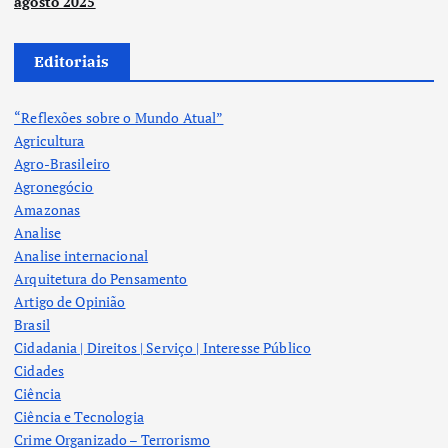
agosto 2025
Editoriais
“Reflexões sobre o Mundo Atual”
Agricultura
Agro-Brasileiro
Agronegócio
Amazonas
Analise
Analise internacional
Arquitetura do Pensamento
Artigo de Opinião
Brasil
Cidadania | Direitos | Serviço | Interesse Público
Cidades
Ciência
Ciência e Tecnologia
Crime Organizado – Terrorismo