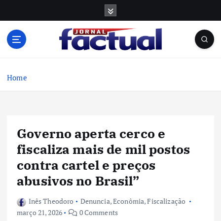
S
k
i
p
t
o
c
Home
o
n
t
e
Governo aperta cerco e
n
t
fiscaliza mais de mil postos
contra cartel e preços
abusivos no Brasil”
Inês Theodoro
Denuncia
,
Econômia
,
Fiscalização
março 21, 2026
0 Comments