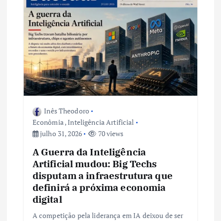
e
P
o
s
t
Inês Theodoro
Econômia
,
Inteligência Artificial
julho 31, 2026
70 views
A Guerra da Inteligência
Artificial mudou: Big Techs
disputam a infraestrutura que
definirá a próxima economia
digital
A competição pela liderança em IA deixou de ser