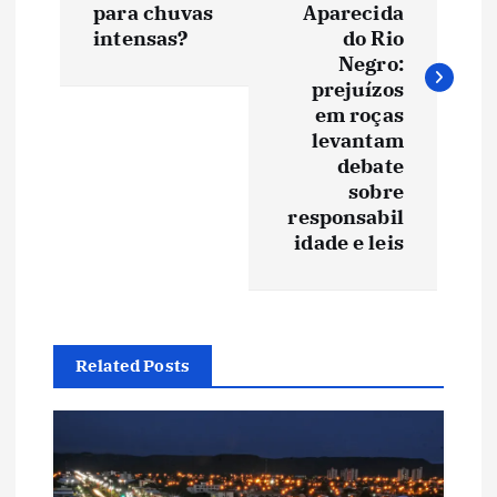
para chuvas
Aparecida
e
intensas?
do Rio
Negro:
prejuízos
g
em roças
levantam
a
debate
sobre
ç
responsabil
idade e leis
ã
o
d
Related Posts
e
P