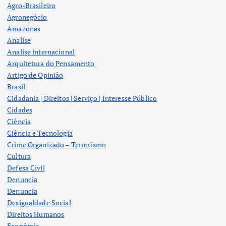
Agro-Brasileiro
Agronegócio
Amazonas
Analise
Analise internacional
Arquitetura do Pensamento
Artigo de Opinião
Brasil
Cidadania | Direitos | Serviço | Interesse Público
Cidades
Ciência
Ciência e Tecnologia
Crime Organizado – Terrorismo
Cultura
Defesa Civil
Denuncia
Denuncia
Desigualdade Social
Direitos Humanos
Econômia