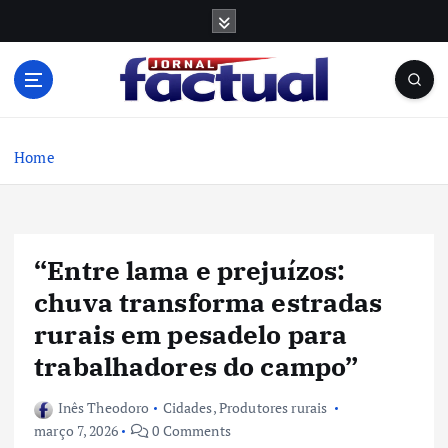
S
k
i
p
t
o
c
Home
o
n
t
e
“Entre lama e prejuízos:
n
t
chuva transforma estradas
rurais em pesadelo para
trabalhadores do campo”
Inês Theodoro
Cidades
,
Produtores rurais
março 7, 2026
0 Comments