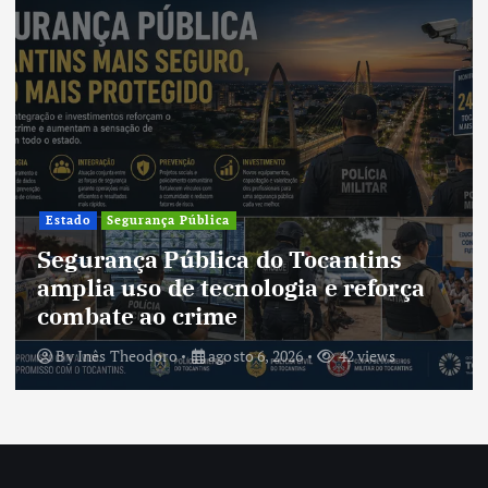
Cultura
Cultura do Tocantins preserva
tradições e fortalece identidade de
um estado em constante
transformação
By
Inês Theodoro
agosto 5, 2026
40 views