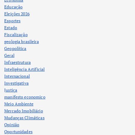
Educação
Eleições 2026
Esportes
Estado
Fiscalização
geologia brasileira
Geopolítica
Geral
Infraestrutura
Inteligência Artificial
Internacional
Investigativa
Justiça
manifesto economico
Meio Ambiente
Mercado Imobiliário
Mudanças Climáticas
Opinião
Oportunidades