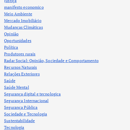
Justiça
manifesto economico
Meio Ambiente
Mercado Imobiliário
Mudanças Climáticas
Opinião
Oportunidades
Política
Produtores rurais
Radar Social: Opinião, Sociedade e Comportamento
Recursos Naturais
Relações Exteriores
Saúde
Saúde Mental
Segurança digital e tecnologica
Segurança Internacional
Segurança Pública
Sociedade e Tecnologia
Sustentabilidade
Tecnologia