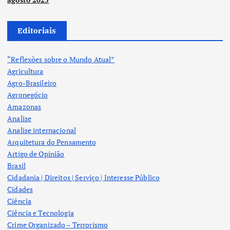
Editoriais
“Reflexões sobre o Mundo Atual”
Agricultura
Agro-Brasileiro
Agronegócio
Amazonas
Analise
Analise internacional
Arquitetura do Pensamento
Artigo de Opinião
Brasil
Cidadania | Direitos | Serviço | Interesse Público
Cidades
Ciência
Ciência e Tecnologia
Crime Organizado – Terrorismo