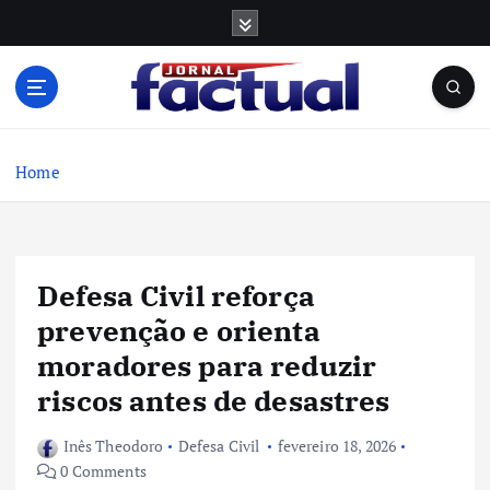
S
k
i
p
t
o
c
Home
o
n
t
e
Defesa Civil reforça
n
t
prevenção e orienta
moradores para reduzir
riscos antes de desastres
Inês Theodoro
Defesa Civil
fevereiro 18, 2026
0 Comments