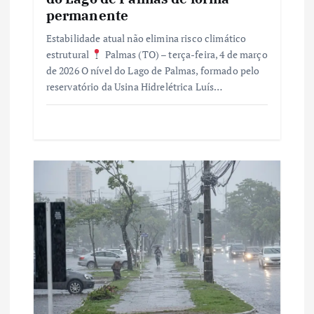
o
permanente
s
Estabilidade atual não elimina risco climático
estrutural
Palmas (TO) – terça-feira, 4 de março
de 2026 O nível do Lago de Palmas, formado pelo
t
reservatório da Usina Hidrelétrica Luís…