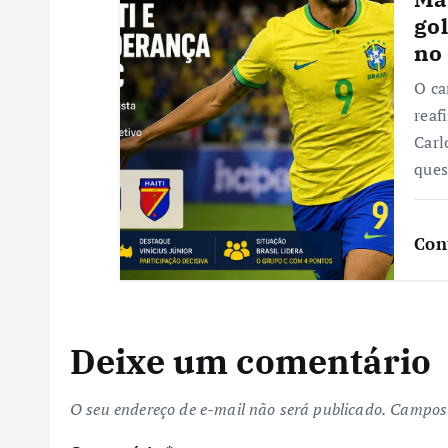
gol
t
no
O ca
reaf
Carl
que
Con
Deixe um comentário
O seu endereço de e-mail não será publicado.
Campos 