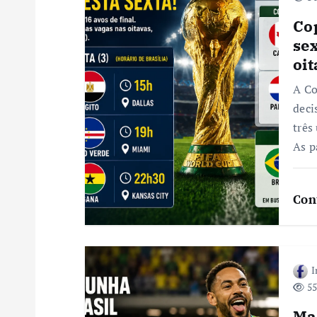
ç
Co
sex
ã
oit
A C
o
deci
três
d
As p
e
Con
P
o
I
55
s
Ma