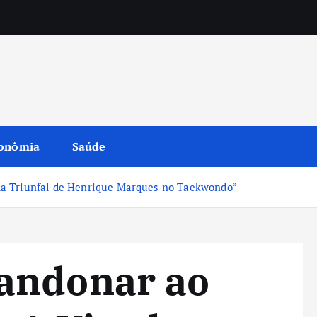
onômia
Saúde
a Triunfal de Henrique Marques no Taekwondo”
andonar ao