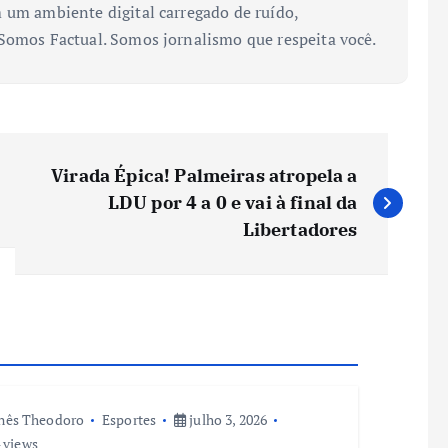
 um ambiente digital carregado de ruído,
 Somos Factual. Somos jornalismo que respeita você.
Virada Épica! Palmeiras atropela a
LDU por 4 a 0 e vai à final da
Libertadores
nês Theodoro
Esportes
julho 3, 2026
 views