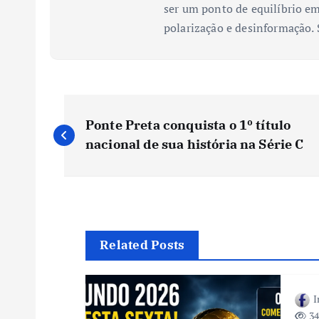
ser um ponto de equilíbrio em
polarização e desinformação.
N
Ponte Preta conquista o 1º título
a
nacional de sua história na Série C
v
e
Related Posts
g
I
a
34