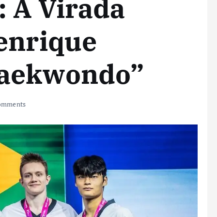
 A Virada
enrique
Taekwondo”
omments