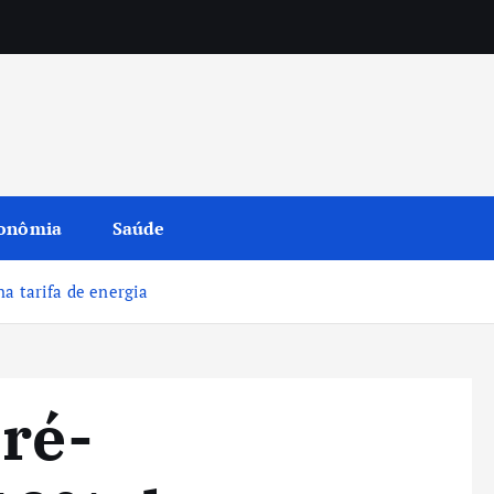
onômia
Saúde
a tarifa de energia
pré-