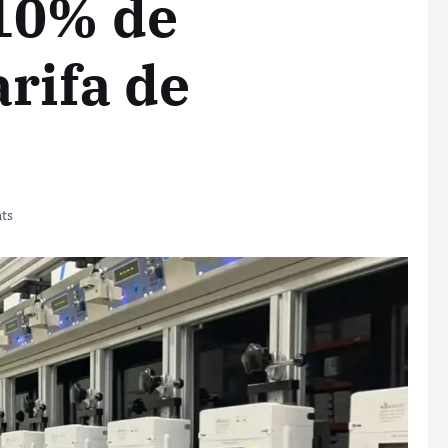
 10% de
arifa de
ts