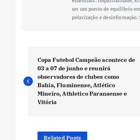
essenciais: Imparcialidade, Ét
ser um ponto de equilíbrio em
polarização e desinformação.
N
Copa Futebol Campeão acontece de
a
03 a 07 de junho e reunirá
observadores de clubes como
v
Bahia, Fluminense, Atlético
Mineiro, Athletico Paranaense e
e
Vitória
g
Related Posts