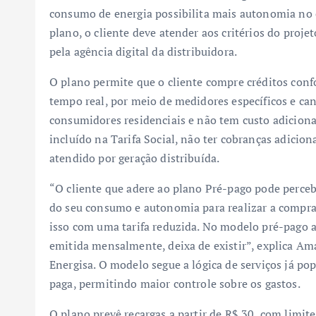
consumo de energia possibilita mais autonomia no co
plano, o cliente deve atender aos critérios do proje
pela agência digital da distribuidora.
O plano permite que o cliente compre créditos co
tempo real, por meio de medidores específicos e cana
consumidores residenciais e não tem custo adicional
incluído na Tarifa Social, não ter cobranças adicion
atendido por geração distribuída.
“O cliente que adere ao plano Pré-pago pode perceb
do seu consumo e autonomia para realizar a compra 
isso com uma tarifa reduzida. No modelo pré-pago a
emitida mensalmente, deixa de existir”, explica A
Energisa. O modelo segue a lógica de serviços já pop
paga, permitindo maior controle sobre os gastos.
O plano prevê recargas a partir de R$ 30, com limit