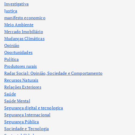
Investigativa
Justiça
manifesto economico
Meio Ambiente
Mercado Imobiliário
Mudanças Climáticas
Opinião
Oportunidades
Política
Produtores rurais
Radar Social: Opinião, Sociedade e Comportamento
Recursos Naturais
Relações Exteriores
Saúde
Saúde Mental
Segurança digital e tecnologica
Segurança Internacional
Segurança Pública
Sociedade e Tecnologia