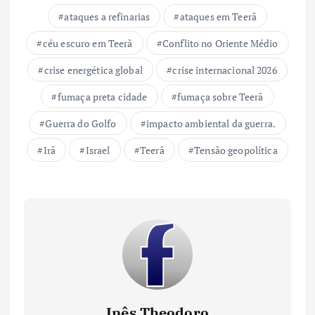
ataques a refinarias
ataques em Teerã
céu escuro em Teerã
Conflito no Oriente Médio
crise energética global
crise internacional 2026
fumaça preta cidade
fumaça sobre Teerã
Guerra do Golfo
impacto ambiental da guerra.
Irã
Israel
Teerã
Tensão geopolítica
Inês Theodoro