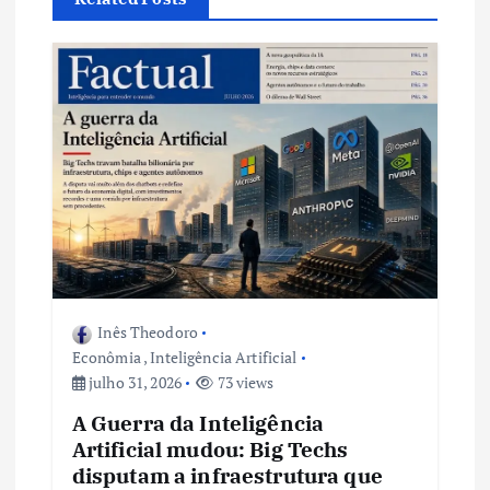
e
P
o
s
t
Inês Theodoro
Econômia
,
Inteligência Artificial
julho 31, 2026
73 views
A Guerra da Inteligência
Artificial mudou: Big Techs
disputam a infraestrutura que