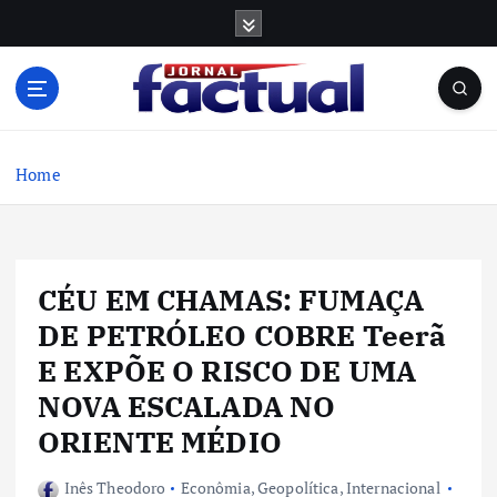
S
k
i
p
t
o
c
Home
o
n
t
e
CÉU EM CHAMAS: FUMAÇA
n
t
DE PETRÓLEO COBRE Teerã
E EXPÕE O RISCO DE UMA
NOVA ESCALADA NO
ORIENTE MÉDIO
Inês Theodoro
Econômia
,
Geopolítica
,
Internacional