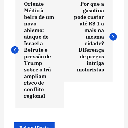
Oriente
Por que a
a
Médio à
gasolina
beira de um
pode custar
v
novo
até R$ 1 a
abismo:
mais na
e
ataque de
mesma
Israel a
cidade?
Beirute e
Diferença
g
pressão de
de preços
Trump
intriga
a
sobre o Irã
motoristas
ampliam
ç
risco de
conflito
ã
regional
o
d
Related Posts