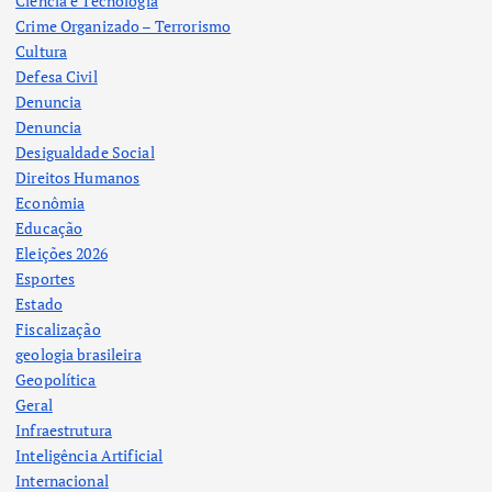
Ciência e Tecnologia
Crime Organizado – Terrorismo
Cultura
Defesa Civil
Denuncia
Denuncia
Desigualdade Social
Direitos Humanos
Econômia
Educação
Eleições 2026
Esportes
Estado
Fiscalização
geologia brasileira
Geopolítica
Geral
Infraestrutura
Inteligência Artificial
Internacional