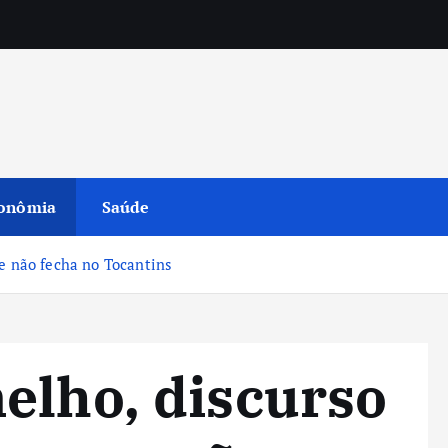
onômia
Saúde
ue não fecha no Tocantins
elho, discurso