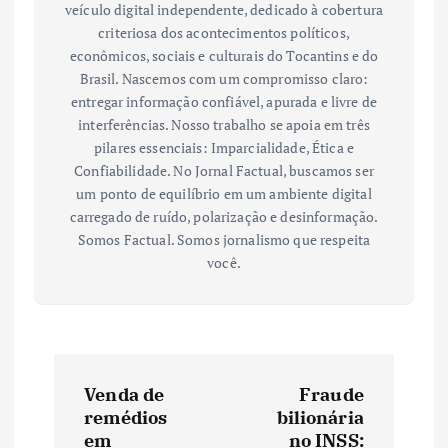
veículo digital independente, dedicado à cobertura
criteriosa dos acontecimentos políticos,
econômicos, sociais e culturais do Tocantins e do
Brasil. Nascemos com um compromisso claro:
entregar informação confiável, apurada e livre de
interferências. Nosso trabalho se apoia em três
pilares essenciais: Imparcialidade, Ética e
Confiabilidade. No Jornal Factual, buscamos ser
um ponto de equilíbrio em um ambiente digital
carregado de ruído, polarização e desinformação.
Somos Factual. Somos jornalismo que respeita
você.
N
Venda de
Fraude
a
remédios
bilionária
em
no INSS: