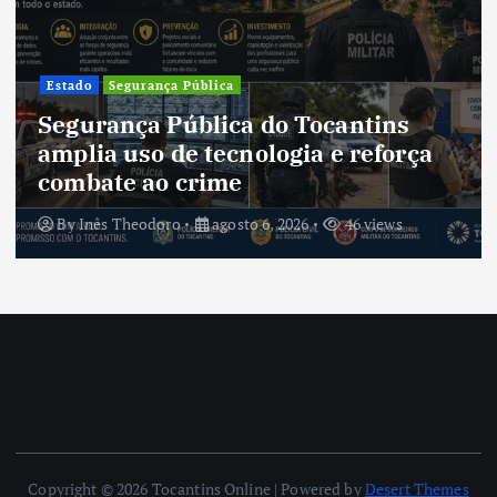
Cultura
Cultura do Tocantins preserva
tradições e fortalece identidade de
um estado em constante
transformação
By
Inês Theodoro
agosto 5, 2026
43 views
Copyright © 2026 Tocantins Online | Powered by
Desert Themes