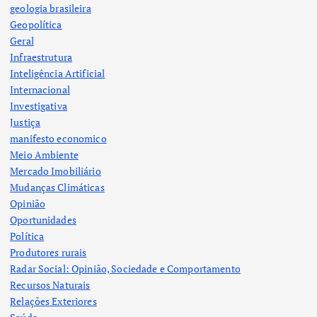
geologia brasileira
Geopolítica
Geral
Infraestrutura
Inteligência Artificial
Internacional
Investigativa
Justiça
manifesto economico
Meio Ambiente
Mercado Imobiliário
Mudanças Climáticas
Opinião
Oportunidades
Política
Produtores rurais
Radar Social: Opinião, Sociedade e Comportamento
Recursos Naturais
Relações Exteriores