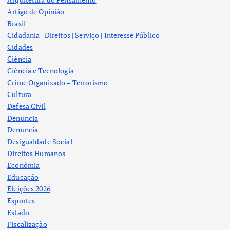
Artigo de Opinião
Brasil
Cidadania | Direitos | Serviço | Interesse Público
Cidades
Ciência
Ciência e Tecnologia
Crime Organizado – Terrorismo
Cultura
Defesa Civil
Denuncia
Denuncia
Desigualdade Social
Direitos Humanos
Econômia
Educação
Eleições 2026
Esportes
Estado
Fiscalização