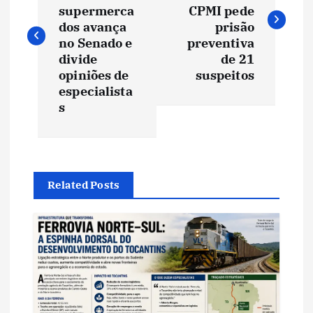
v
supermerca
CPMI pede
dos avança
prisão
e
no Senado e
preventiva
divide
de 21
opiniões de
suspeitos
g
especialista
s
a
ç
ã
Related Posts
o
d
e