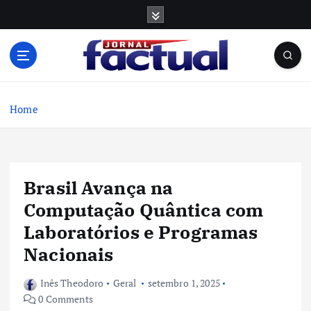
S
k
i
p
t
o
c
Home
o
n
t
e
Brasil Avança na
n
t
Computação Quântica com
Laboratórios e Programas
Nacionais
Inês Theodoro
Geral
setembro 1, 2025
0 Comments