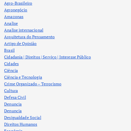
Agro-Brasileiro
Agronegócio
Amazonas
Analise
Analise internacional
Arquitetura do Pensamento
Artigo de Opinião
Brasil
Cidadania | Direitos | Serviço | Interesse Público
Cidades
Ciência
Ciência e Tecnologia
Crime Organizado – Terrorismo
Cultura
Defesa Civil
Denuncia
Denuncia
Desigualdade Social
Direitos Humanos
Econômia