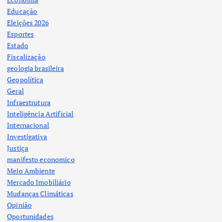
Educação
Eleições 2026
Esportes
Estado
Fiscalização
geologia brasileira
Geopolítica
Geral
Infraestrutura
Inteligência Artificial
Internacional
Investigativa
Justiça
manifesto economico
Meio Ambiente
Mercado Imobiliário
Mudanças Climáticas
Opinião
Oportunidades