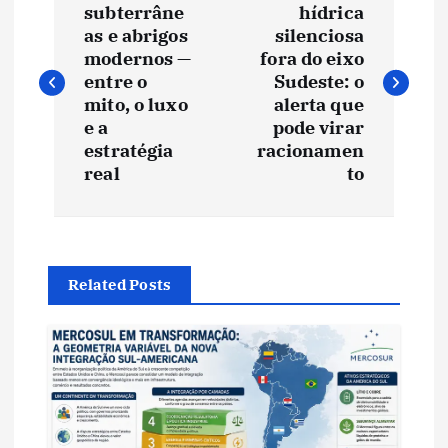
a
subterrâne
hídrica
as e abrigos
silenciosa
v
modernos —
fora do eixo
entre o
Sudeste: o
e
mito, o luxo
alerta que
e a
pode virar
estratégia
racionamen
g
real
to
a
ç
Related Posts
ã
o
d