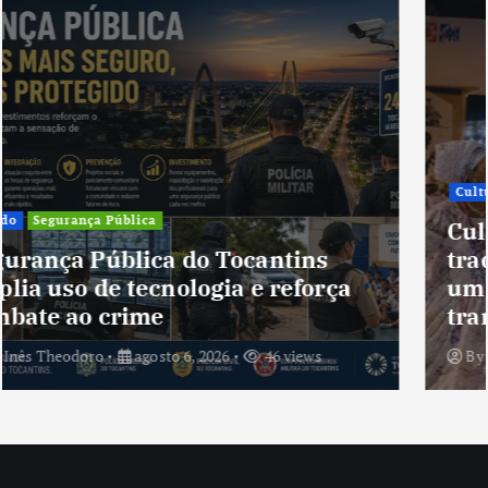
Cultura
Cultura do Tocantins preserva
tradições e fortalece identidade de
um estado em constante
transformação
By
Inês Theodoro
agosto 5, 2026
41 views