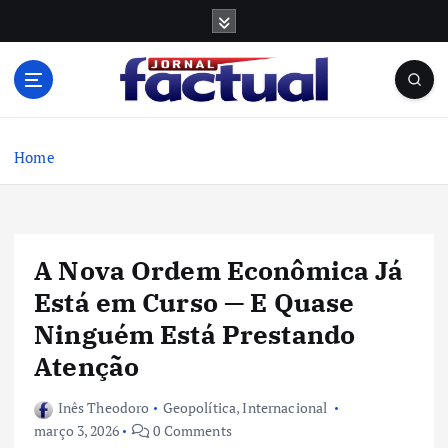
S
k
i
p
t
o
c
Home
o
n
t
e
A Nova Ordem Econômica Já
n
t
Está em Curso — E Quase
Ninguém Está Prestando
Atenção
Inês Theodoro
Geopolítica
,
Internacional
março 3, 2026
0 Comments