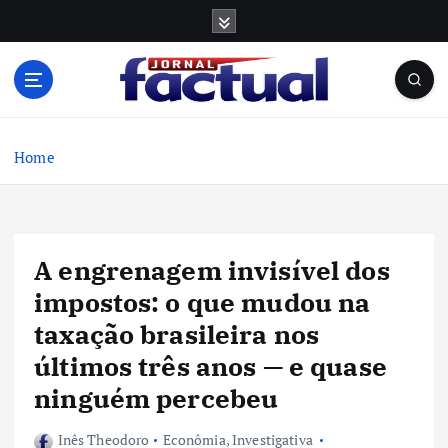
S
k
i
p
t
o
c
Home
o
n
t
e
A engrenagem invisível dos
n
t
impostos: o que mudou na
taxação brasileira nos
últimos três anos — e quase
ninguém percebeu
Inês Theodoro
Econômia
,
Investigativa