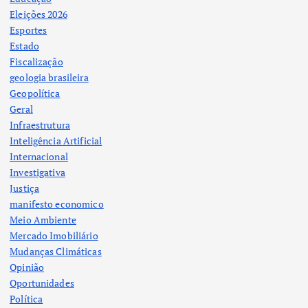
Eleições 2026
Esportes
Estado
Fiscalização
geologia brasileira
Geopolítica
Geral
Infraestrutura
Inteligência Artificial
Internacional
Investigativa
Justiça
manifesto economico
Meio Ambiente
Mercado Imobiliário
Mudanças Climáticas
Opinião
Oportunidades
Política