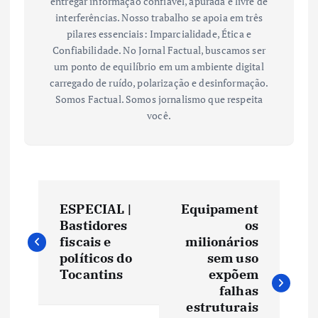
entregar informação confiável, apurada e livre de
interferências. Nosso trabalho se apoia em três
pilares essenciais: Imparcialidade, Ética e
Confiabilidade. No Jornal Factual, buscamos ser
um ponto de equilíbrio em um ambiente digital
carregado de ruído, polarização e desinformação.
Somos Factual. Somos jornalismo que respeita
você.
N
ESPECIAL |
Equipament
a
Bastidores
os
fiscais e
milionários
v
políticos do
sem uso
Tocantins
expõem
e
falhas
estruturais