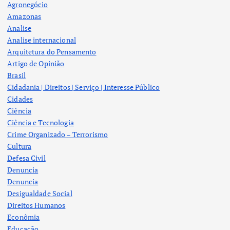
Agronegócio
Amazonas
Analise
Analise internacional
Arquitetura do Pensamento
Artigo de Opinião
Brasil
Cidadania | Direitos | Serviço | Interesse Público
Cidades
Ciência
Ciência e Tecnologia
Crime Organizado – Terrorismo
Cultura
Defesa Civil
Denuncia
Denuncia
Desigualdade Social
Direitos Humanos
Econômia
Educação