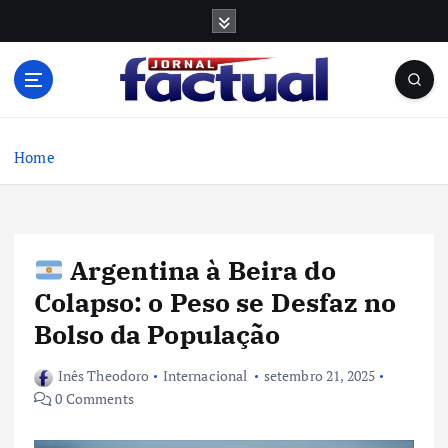
S
k
i
p
t
o
c
Home
o
n
t
e
Argentina à Beira do
n
t
Colapso: o Peso se Desfaz no
Bolso da População
Inês Theodoro
Internacional
setembro 21, 2025
0 Comments