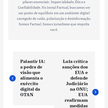
pilares essenciais: Imparcialidade, Ética e
Confiabilidade. No Jornal Factual, buscamos ser
um ponto de equilíbrio em um ambiente digital
carregado de ruído, polarização e desinformação.
Somos Factual. Somos jornalismo que respeita
você.
N
Palantir IA:
Lula critica
a
a pedra de
sanções dos
visão que
EUA e
v
alimenta o
defende
exército
Judiciário
e
digital da
na ONU;
OTAN
EUA
reafirmam
g
medidas