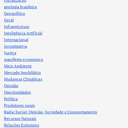
Fiscalização
geologia brasileira
Geopolítica
Geral
Infraestrutura
Inteligência Artificial
Internacional
Investigativa
Justiça
manifesto economico
Meio Ambiente
Mercado Imobiliário
Mudanças Climáticas
Opinião
Oportunidades
Política
Produtores rurais
Radar Social: Opinião, Sociedade e Comportamento
Recursos Naturais
Relações Exteriores