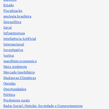
Estado
Fiscalização
geologia brasileira
Geopolítica
Geral
Infraestrutura
Inteligência Artificial
Internacional
Investigativa
Justiça
manifesto economico
Meio Ambiente
Mercado Imobiliário
Mudanças Climáticas
Opinião
Oportunidades
Política
Produtores rurais
Radar Social: Opinião, Sociedade e Comportamento