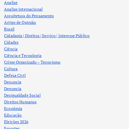
Analise
Analise internacional
Arquitetura do Pensamento
Artigo de Opinião
Brasil
Cidadania | Direitos | Serviço | Interesse Público
Cidades
Ciência
Ciência e Tecnologia
Crime Organizado – Terrorismo
Cultura
Defesa Civil
Denuncia
Denuncia
Desigualdade Social
Direitos Humanos
Econômia
Educação
Eleições 2026
Esportes