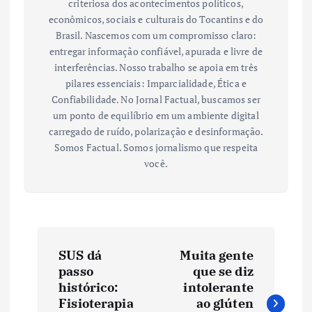
criteriosa dos acontecimentos políticos,
econômicos, sociais e culturais do Tocantins e do
Brasil. Nascemos com um compromisso claro:
entregar informação confiável, apurada e livre de
interferências. Nosso trabalho se apoia em três
pilares essenciais: Imparcialidade, Ética e
Confiabilidade. No Jornal Factual, buscamos ser
um ponto de equilíbrio em um ambiente digital
carregado de ruído, polarização e desinformação.
Somos Factual. Somos jornalismo que respeita
você.
N
SUS dá
Muita gente
a
passo
que se diz
histórico:
intolerante
v
Fisioterapia
ao glúten