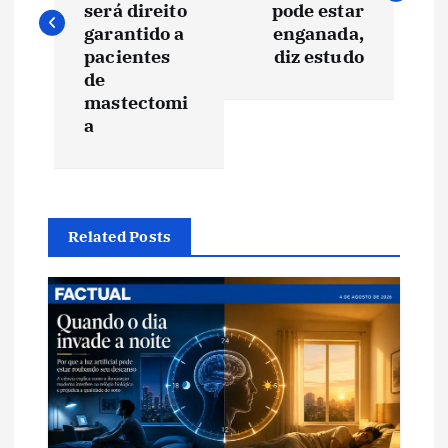
será direito
pode estar
e
garantido a
enganada,
pacientes
diz estudo
de
g
mastectomi
a
a
ç
ã
Related Posts
o
d
e
P