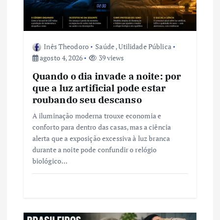
o
s
Inês Theodoro
Saúde
,
Utilidade Pública
agosto 4, 2026
39 views
t
Quando o dia invade a noite: por
que a luz artificial pode estar
roubando seu descanso
A iluminação moderna trouxe economia e
conforto para dentro das casas, mas a ciência
alerta que a exposição excessiva à luz branca
durante a noite pode confundir o relógio
biológico…