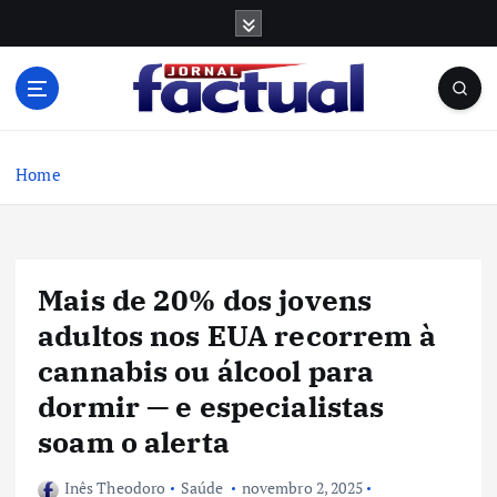
S
k
i
p
t
o
c
Home
o
n
t
e
Mais de 20% dos jovens
n
t
adultos nos EUA recorrem à
cannabis ou álcool para
dormir — e especialistas
soam o alerta
Inês Theodoro
Saúde
novembro 2, 2025