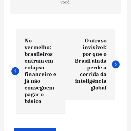
você.
N
No
O atraso
a
vermelho:
invisível:
brasileiros
por que o
v
entram em
Brasil ainda
colapso
perde a
e
financeiro e
corrida da
já não
inteligência
conseguem
global
g
pagar o
básico
a
ç