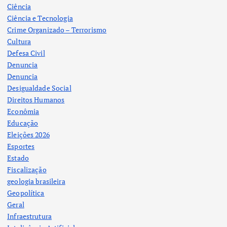
Ciência
Ciência e Tecnologia
Crime Organizado – Terrorismo
Cultura
Defesa Civil
Denuncia
Denuncia
Desigualdade Social
Direitos Humanos
Econômia
Educação
Eleições 2026
Esportes
Estado
Fiscalização
geologia brasileira
Geopolítica
Geral
Infraestrutura