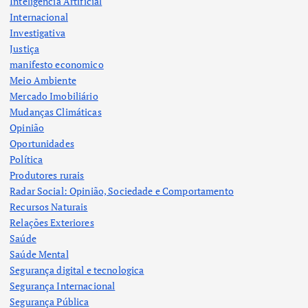
Inteligência Artificial
Internacional
Investigativa
Justiça
manifesto economico
Meio Ambiente
Mercado Imobiliário
Mudanças Climáticas
Opinião
Oportunidades
Política
Produtores rurais
Radar Social: Opinião, Sociedade e Comportamento
Recursos Naturais
Relações Exteriores
Saúde
Saúde Mental
Segurança digital e tecnologica
Segurança Internacional
Segurança Pública