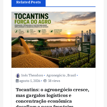
ã
Related Posts
o
d
e
P
o
s
Inês Theodoro
Agronegócio
,
Brasil
agosto 5, 2026
38 views
t
Tocantins: o agronegócio cresce,
mas gargalos logísticos e
concentração econômica
desafiam a nova fronteira