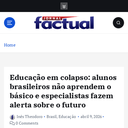
S
k
i
p
t
o
c
Home
o
n
t
e
Educação em colapso: alunos
n
t
brasileiros não aprendem o
básico e especialistas fazem
alerta sobre o futuro
Inês Theodoro
Brasil
,
Educação
abril 9, 2026
0 Comments