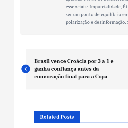
essenciais: Imparcialidade, Ét
ser um ponto de equilíbrio em
polarização e desinformação.
N
Brasil vence Croácia por 3 a 1 e
a
ganha confiança antes da
convocação final para a Copa
v
e
g
Related Posts