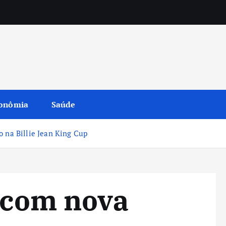
onômia
Saúde
o na Billie Jean King Cup
a com nova