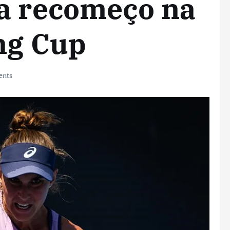
ra recomeço na
ing Cup
ents