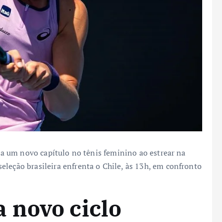
icia um novo capítulo no tênis feminino ao estrear na
eleção brasileira enfrenta o Chile, às 13h, em confronto
 novo ciclo