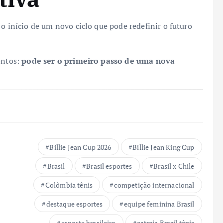
 o início de um novo ciclo que pode redefinir o futuro
ontos:
pode ser o primeiro passo de uma nova
Billie Jean Cup 2026
Billie Jean King Cup
Brasil
Brasil esportes
Brasil x Chile
Colômbia tênis
competição internacional
destaque esportes
equipe feminina Brasil
esporte brasileiro
estreia Brasil tênis