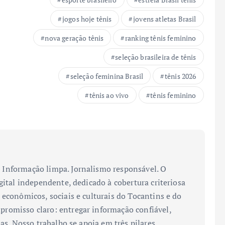
jogos hoje tênis
jovens atletas Brasil
nova geração tênis
ranking tênis feminino
seleção brasileira de tênis
seleção feminina Brasil
tênis 2026
tênis ao vivo
tênis feminino
Informação limpa. Jornalismo responsável. O
gital independente, dedicado à cobertura criteriosa
 econômicos, sociais e culturais do Tocantins e do
romisso claro: entregar informação confiável,
ias. Nosso trabalho se apoia em três pilares