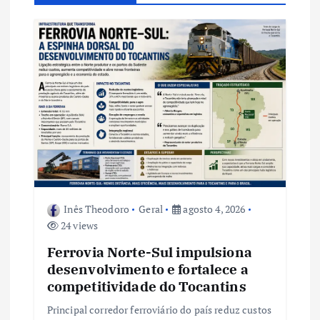
o
d
e
P
o
s
Inês Theodoro
Geral
agosto 4, 2026
24 views
t
Ferrovia Norte-Sul impulsiona
desenvolvimento e fortalece a
competitividade do Tocantins
Principal corredor ferroviário do país reduz custos