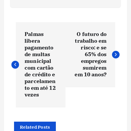
N
Palmas
O futuro do
a
libera
trabalho em
pagamento
risco: e se
v
de multas
65% dos
municipal
empregos
e
com cartão
sumirem
de crédito e
em 10 anos?
parcelamen
g
to em até 12
vezes
a
ç
ã
Related Posts