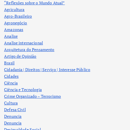
“Reflexões sobre o Mundo Atual”
Agricultura
Agro-Brasileiro
Agronegócio
Amazonas
Analise
Analise internacional
Arquitetura do Pensamento
Artigo de Opinião
Brasil
Cidadania | Direitos | Serviço | Interesse Público
Cidades
Ciência
Ciência e Tecnologia
Crime Organizado – Terrorismo
Cultura
Defesa Civil
Denuncia
Denuncia
Desigualdade Social