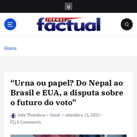
S
k
i
p
t
o
c
Home
o
n
t
e
“Urna ou papel? Do Nepal ao
n
t
Brasil e EUA, a disputa sobre
o futuro do voto”
Inês Theodoro
Geral
setembro 13, 2025
0 Comments