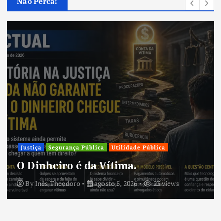
Não Perca!
Justiça
Segurança Pública
Utilidade Pública
O Dinheiro é da Vítima.
By
Inês Theodoro
agosto 5, 2026
23 views