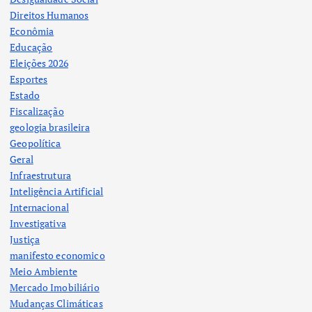
Direitos Humanos
Econômia
Educação
Eleições 2026
Esportes
Estado
Fiscalização
geologia brasileira
Geopolítica
Geral
Infraestrutura
Inteligência Artificial
Internacional
Investigativa
Justiça
manifesto economico
Meio Ambiente
Mercado Imobiliário
Mudanças Climáticas