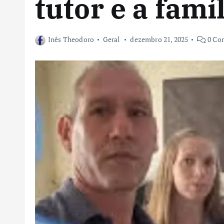
tutor e a famíl
Inês Theodoro
Geral
dezembro 21, 2025
0 Co