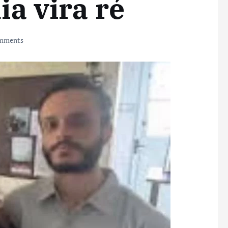
ia vira ré
mments