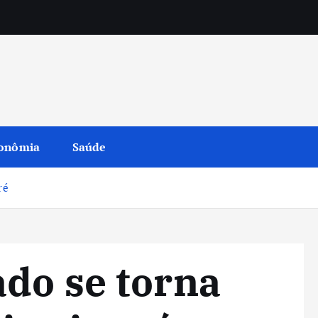
onômia
Saúde
ré
do se torna