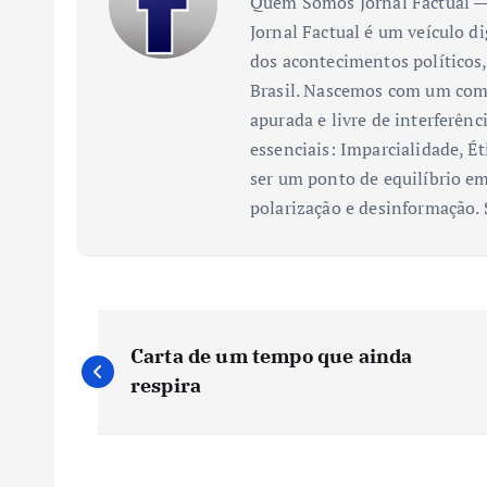
Quem Somos Jornal Factual — 
Jornal Factual é um veículo di
dos acontecimentos políticos,
Brasil. Nascemos com um comp
apurada e livre de interferênc
essenciais: Imparcialidade, Ét
ser um ponto de equilíbrio em
polarização e desinformação.
N
Carta de um tempo que ainda
a
respira
v