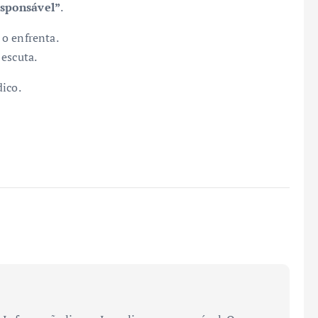
esponsável”
.
o enfrenta.
 escuta.
dico.