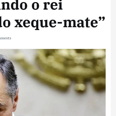
ndo o rei
 do xeque-mate”
mments