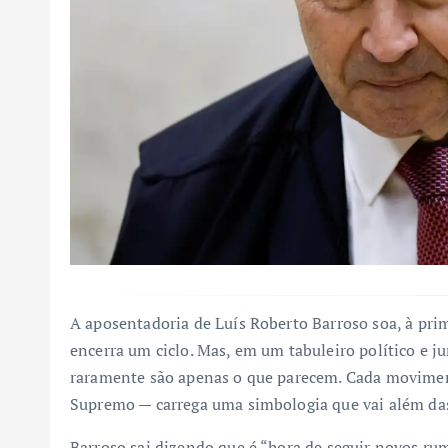
A aposentadoria de Luís Roberto Barroso soa, à pr
encerra um ciclo. Mas, em um tabuleiro político e ju
raramente são apenas o que parecem. Cada movime
Supremo — carrega uma simbologia que vai além das 
Barroso sai dizendo que é “hora de seguir novos ru