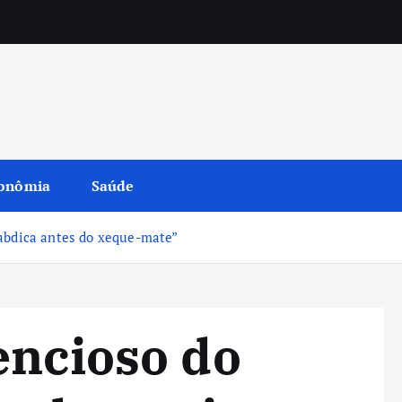
onômia
Saúde
 abdica antes do xeque-mate”
encioso do