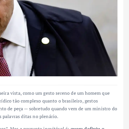
imeira vista, como um gesto sereno de um homem que
rídico tão complexo quanto o brasileiro, gestos
nto de peça — sobretudo quando vem de um ministro do
palavras ditas no plenário.
mos”. Mas a pergunta inevitável é:
quem definiu o