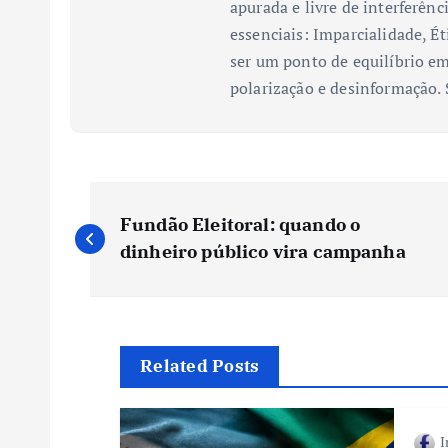
apurada e livre de interferênc
essenciais: Imparcialidade, Ét
ser um ponto de equilíbrio em
polarização e desinformação.
N
Fundão Eleitoral: quando o
a
dinheiro público vira campanha
v
e
Related Posts
g
I