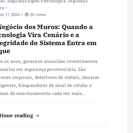
ião
,
Segurança digital e tecnologica
,
Segurança
ca
ho 17, 2026
85 views
Negócio dos Muros: Quando a
nologia Vira Cenário e a
tegridade do Sistema Entra em
que
s os anos, governos anunciam investimentos
onários em segurança penitenciária. São
neres corporais, detectores de metais, câmeras
ligentes, bloqueadores de sinal de celular e
emas de monitoramento cada vez mais…
tinue reading