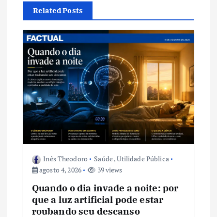
ã
Related Posts
o
d
e
P
o
s
Inês Theodoro
Saúde
,
Utilidade Pública
t
agosto 4, 2026
39 views
Quando o dia invade a noite: por
que a luz artificial pode estar
roubando seu descanso