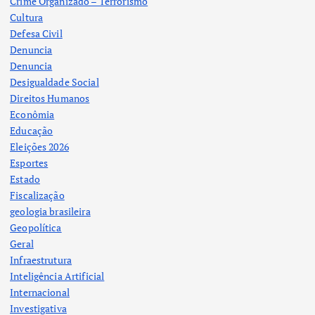
Crime Organizado – Terrorismo
Cultura
Defesa Civil
Denuncia
Denuncia
Desigualdade Social
Direitos Humanos
Econômia
Educação
Eleições 2026
Esportes
Estado
Fiscalização
geologia brasileira
Geopolítica
Geral
Infraestrutura
Inteligência Artificial
Internacional
Investigativa