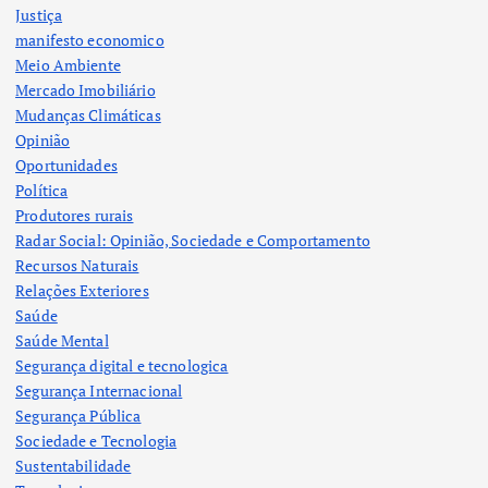
Justiça
manifesto economico
Meio Ambiente
Mercado Imobiliário
Mudanças Climáticas
Opinião
Oportunidades
Política
Produtores rurais
Radar Social: Opinião, Sociedade e Comportamento
Recursos Naturais
Relações Exteriores
Saúde
Saúde Mental
Segurança digital e tecnologica
Segurança Internacional
Segurança Pública
Sociedade e Tecnologia
Sustentabilidade