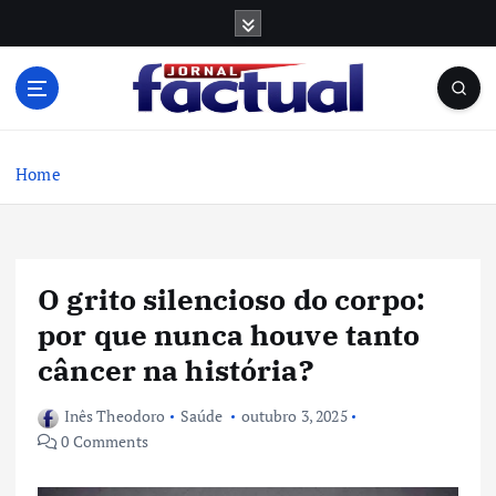
S
k
i
p
t
o
c
Home
o
n
t
e
O grito silencioso do corpo:
n
t
por que nunca houve tanto
câncer na história?
Inês Theodoro
Saúde
outubro 3, 2025
0 Comments