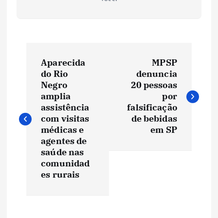
N
Aparecida
MPSP
a
do Rio
denuncia
Negro
20 pessoas
v
amplia
por
assistência
falsificação
e
com visitas
de bebidas
médicas e
em SP
agentes de
g
saúde nas
comunidad
a
es rurais
ç