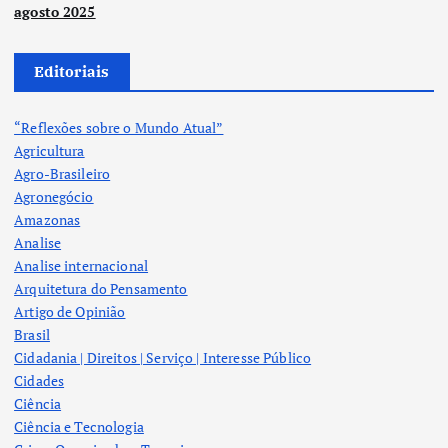
agosto 2025
Editoriais
“Reflexões sobre o Mundo Atual”
Agricultura
Agro-Brasileiro
Agronegócio
Amazonas
Analise
Analise internacional
Arquitetura do Pensamento
Artigo de Opinião
Brasil
Cidadania | Direitos | Serviço | Interesse Público
Cidades
Ciência
Ciência e Tecnologia