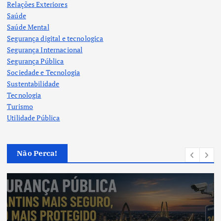
Relações Exteriores
Saúde
Saúde Mental
Segurança digital e tecnologica
Segurança Internacional
Segurança Pública
Sociedade e Tecnologia
Sustentabilidade
Tecnologia
Turismo
Utilidade Pública
Não Perca!