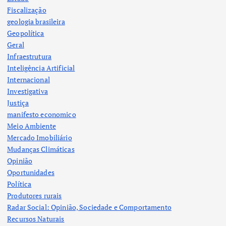
Fiscalização
geologia brasileira
Geopolítica
Geral
Infraestrutura
Inteligência Artificial
Internacional
Investigativa
Justiça
manifesto economico
Meio Ambiente
Mercado Imobiliário
Mudanças Climáticas
Opinião
Oportunidades
Política
Produtores rurais
Radar Social: Opinião, Sociedade e Comportamento
Recursos Naturais