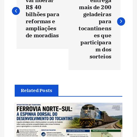
vai liberar
entrega
v
R$ 40
mais de 200
bilhões para
geladeiras
e
reformas e
para
ampliações
tocantinens
de moradias
es que
g
participara
m dos
a
sorteios
ç
ã
Related Posts
o
d
e