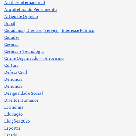
Analise internacional
Arquitetura do Pensamento
Artigo de Opinião
Brasil
Cidadania | Direitos | Serviço | Interesse Público
Cidades
Ciência
Ciência e Tecnologia
Crime Organizado – Terrorismo
Cultura
Defesa Civil
Denuncia
Denuncia
Desigualdade Social
Direitos Humanos
Econômia
Educação
Eleições 2026
Esportes
Estado