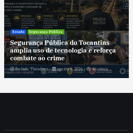
Cultura
Cultura do Tocantins preserva
tradições e fortalece identidade de
um estado em constante
transformação
By
Inês Theodoro
agosto 5, 2026
44 views