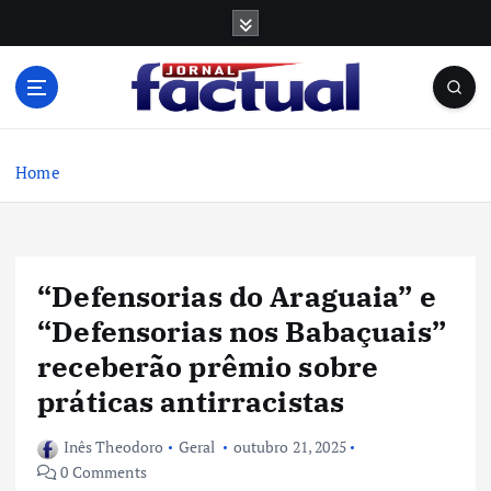
S
k
i
p
t
o
c
Home
o
n
t
e
“Defensorias do Araguaia” e
n
t
“Defensorias nos Babaçuais”
receberão prêmio sobre
práticas antirracistas
Inês Theodoro
Geral
outubro 21, 2025
0 Comments