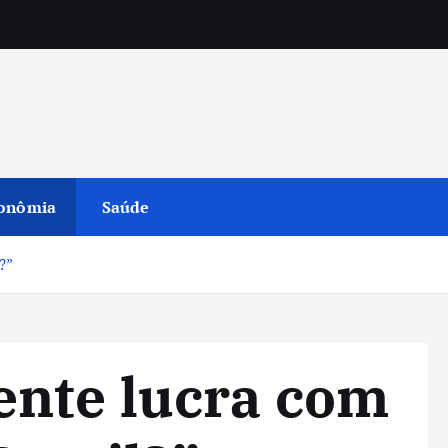
onômia
Saúde
?”
nte lucra com