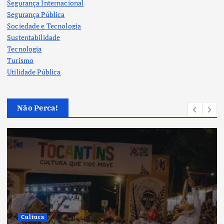
Segurança Internacional
Segurança Pública
Sociedade e Tecnologia
Sustentabilidade
Tecnologia
Turismo
Utilidade Pública
Não Perca!
Cultura