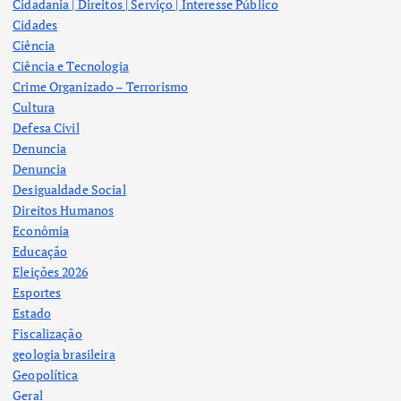
Cidadania | Direitos | Serviço | Interesse Público
Cidades
Ciência
Ciência e Tecnologia
Crime Organizado – Terrorismo
Cultura
Defesa Civil
Denuncia
Denuncia
Desigualdade Social
Direitos Humanos
Econômia
Educação
Eleições 2026
Esportes
Estado
Fiscalização
geologia brasileira
Geopolítica
Geral