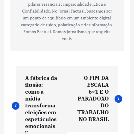
pilares essenciais: Imparcialidade, Ética e
Confiabilidade. No Jornal Factual, buscamos ser
um ponto de equilíbrio em um ambiente digital
carregado de ruído, polarização e desinformação.
Somos Factual. Somos jornalismo que respeita
você.
N
A fábrica da
O FIM DA
a
ilusão:
ESCALA
como a
6×1 E O
v
mídia
PARADOXO
transforma
DO
e
eleições em
TRABALHO
espetáculos
NO BRASIL
emocionais
g
”