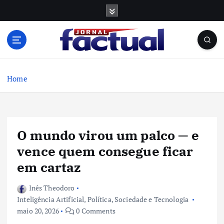
S
k
i
p
t
o
c
Home
o
n
t
e
O mundo virou um palco — e
n
t
vence quem consegue ficar
em cartaz
Inês Theodoro
Inteligência Artificial
,
Política
,
Sociedade e Tecnologia
maio 20, 2026
0 Comments