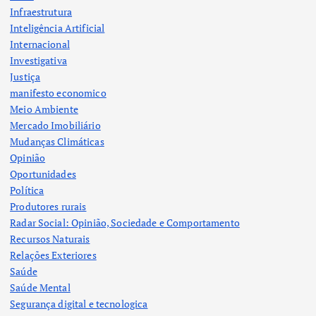
Infraestrutura
Inteligência Artificial
Internacional
Investigativa
Justiça
manifesto economico
Meio Ambiente
Mercado Imobiliário
Mudanças Climáticas
Opinião
Oportunidades
Política
Produtores rurais
Radar Social: Opinião, Sociedade e Comportamento
Recursos Naturais
Relações Exteriores
Saúde
Saúde Mental
Segurança digital e tecnologica