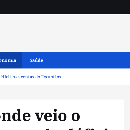
onômia
Saúde
éficit nas contas do Tocantins
onde veio o