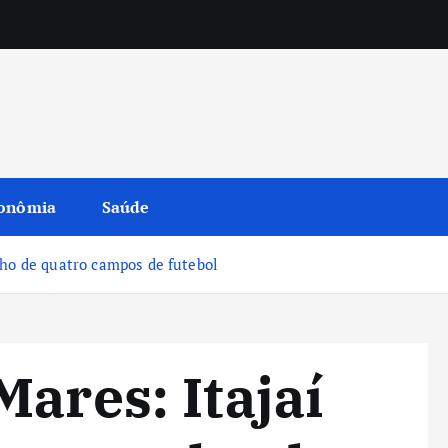
onômia
Saúde
nho de quatro campos de futebol
ares: Itajaí