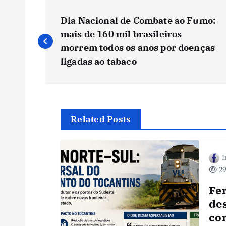
N
Dia Nacional de Combate ao Fumo:
a
mais de 160 mil brasileiros
morrem todos os anos por doenças
v
ligadas ao tabaco
e
g
Related Posts
a
I
29
ç
Fe
ã
des
co