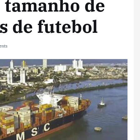
o tamanho de
 de futebol
nts