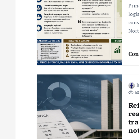
o
Prin
logí
d
cons
Nort
e
Con
P
o
I
s
60
Ref
t
re
tr
not